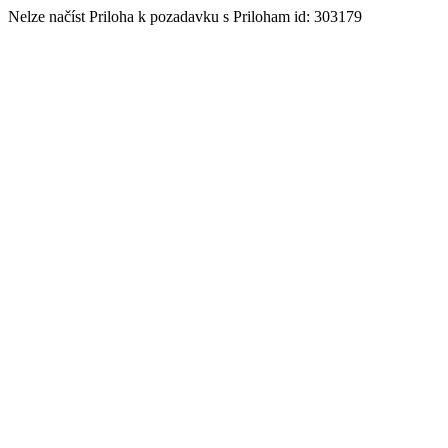
Nelze načíst Priloha k pozadavku s Priloham id: 303179