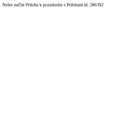
Nelze načíst Priloha k pozadavku s Priloham id: 286392