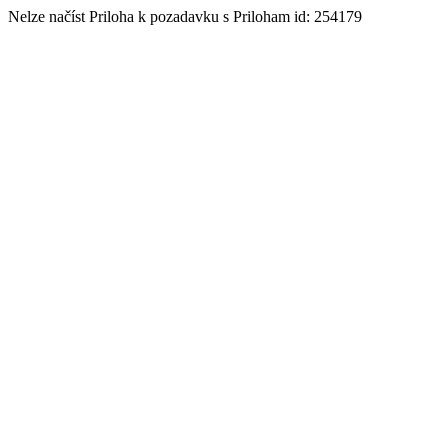
Nelze načíst Priloha k pozadavku s Priloham id: 254179