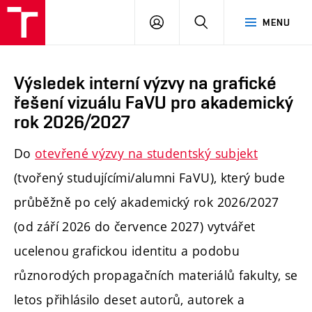
PŘIHLÁSIT
HLEDAT
MENU
SE
Výsledek interní výzvy na grafické
řešení vizuálu FaVU pro akademický
rok 2026/2027
Do
otevřené výzvy na studentský subjekt
(tvořený studujícími/alumni FaVU), který bude
průběžně po celý akademický rok 2026/2027
(od září 2026 do července 2027) vytvářet
ucelenou grafickou identitu a podobu
různorodých propagačních materiálů fakulty, se
letos přihlásilo deset autorů, autorek a