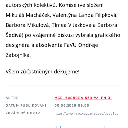
autorských kolektivů.
Komise (ve složení
Mikuláš Macháček, Valentýna Landa Filípková,
Barbora Mikulová, Tímea Vitázková a Barbora
Šedivá) po vzájemné diskuzi vybrala grafického
designéra a absolventa FaVU Ondřeje
Zábojníka.
Všem zúčastněným děkujeme!
AUTOR
MGR. BARBORA ŠEDIVÁ, PH.D.
DATUM PUBLIKOVÁNÍ
05.06.2026 09:06
https://www.favu.vut.cz/f30380/d336160
ZKRÁCENÝ ODKAZ