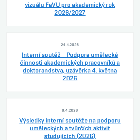
vizuálu FaVU pro akademický rok
2026/2027
24.4.2026
Interní soutěž – Podpora umělecké
činnosti akademických pracovníků a
doktorandstva, uzávěrka 4. května
2026
8.4.2026
Výsledky interní soutěže na podporu
uměleckých a tvůrčích aktivit
studujících (2026)