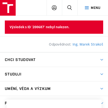
PŘIHLÁSIT
HLEDAT
MENU
SE
Výsledek s ID '200687' nebyl nalezen.
Odpovědnost:
Ing. Marek Strakoš
CHCI STUDOVAT
Pojďte na FaVU
STUDUJI
Nabídka ateliérů
Aktuality a výzvy
Přijímačky
UMĚNÍ, VĚDA A VÝZKUM
Studijní oddělení
Dny otevřených dveří
Centrum výzkumu
Časový plán studia
PRO VEŘEJNOST
Přípravné kurzy
Umělecká činnost