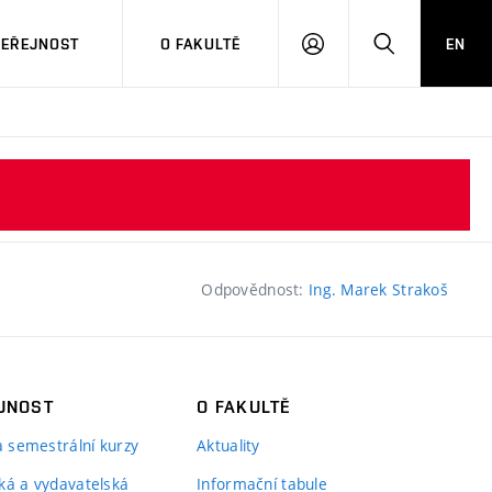
VEŘEJNOST
O FAKULTĚ
EN
PŘIHLÁSIT
HLEDAT
SE
Odpovědnost:
Ing. Marek Strakoš
JNOST
O FAKULTĚ
 a semestrální kurzy
Aktuality
ká a vydavatelská
Informační tabule