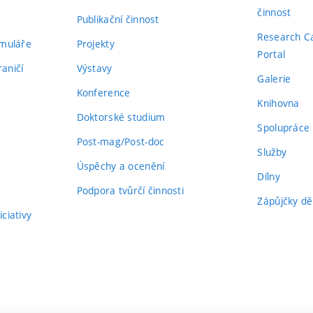
činnost
Publikační činnost
Research C
rmuláře
Projekty
Portal
aničí
Výstavy
Galerie
Konference
Knihovna
Doktorské studium
Spolupráce
Post-mag/Post-doc
Služby
Úspěchy a ocenění
Dílny
Podpora tvůrčí činnosti
Zápůjčky dě
ciativy