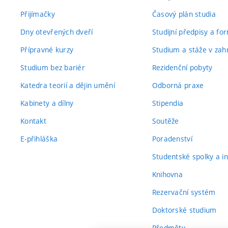
Přijímačky
Časový plán studia
Dny otevřených dveří
Studijní předpisy a fo
Přípravné kurzy
Studium a stáže v zahr
Studium bez bariér
Rezidenční pobyty
Katedra teorií a dějin umění
Odborná praxe
Kabinety a dílny
Stipendia
Kontakt
Soutěže
E-přihláška
Poradenství
Studentské spolky a ini
Knihovna
Rezervační systém
Doktorské studium
Předměty