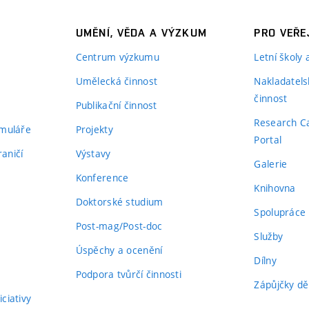
UMĚNÍ, VĚDA A VÝZKUM
PRO VEŘE
Centrum výzkumu
Letní školy
Umělecká činnost
Nakladatels
činnost
Publikační činnost
Research C
rmuláře
Projekty
Portal
aničí
Výstavy
Galerie
Konference
Knihovna
Doktorské studium
Spolupráce
Post-mag/Post-doc
Služby
Úspěchy a ocenění
Dílny
Podpora tvůrčí činnosti
Zápůjčky dě
ciativy