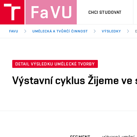
CHCI STUDOVAT
FAVU
UMĚLECKÁ A TVŮRČÍ ČINNOST
VÝSLEDKY
DETAIL VÝSLEDKU UMĚLECKÉ TVORBY
Výstavní cyklus Žijeme ve 
výtvarná umění