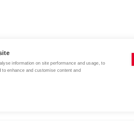
site
alyse information on site performance and usage, to
nd to enhance and customise content and
VYSOKÉ UČENÍ TECHNICKÉ V BRNĚ
FAKULTA VÝTVARNÝCH UMĚNÍ
Údolní 244/53
www.favu.vut.cz
602 00 Brno
studijni@favu.vut.cz