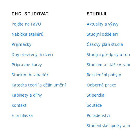
CHCI STUDOVAT
STUDUJI
Pojďte na FaVU
Aktuality a výzvy
Nabídka ateliérů
Studijní oddělení
Přijímačky
Časový plán studia
Dny otevřených dveří
Studijní předpisy a fo
Přípravné kurzy
Studium a stáže v zahr
Studium bez bariér
Rezidenční pobyty
Katedra teorií a dějin umění
Odborná praxe
Kabinety a dílny
Stipendia
Kontakt
Soutěže
E-přihláška
Poradenství
Studentské spolky a ini