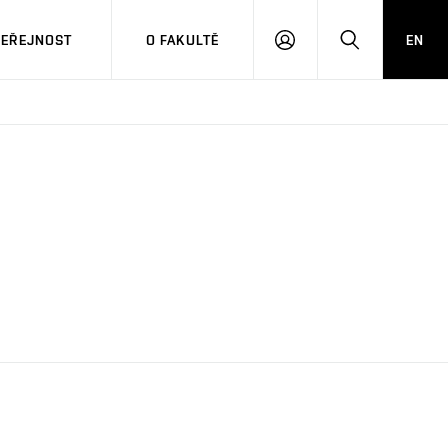
VEŘEJNOST
O FAKULTĚ
EN
PŘIHLÁSIT
HLEDAT
SE