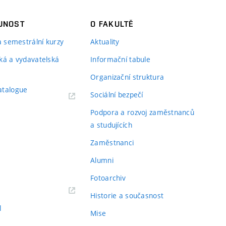
JNOST
O FAKULTĚ
 a semestrální kurzy
Aktuality
ká a vydavatelská
Informační tabule
Organizační struktura
atalogue
Sociální bezpečí
Podpora a rozvoj zaměstnanců
a studujících
Zaměstnanci
Alumni
Fotoarchiv
Historie a současnost
l
Mise