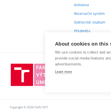
Knihovna
Rezervační systém
Doktorské studium
Předměty
Průvodce prvákem
About cookies on this 
We use cookies to collect and an
provide social media features a
advertisements.
Vysoké
Learn more
učení
technické
v
Brně
Copyright © 2026 FaVU VUT