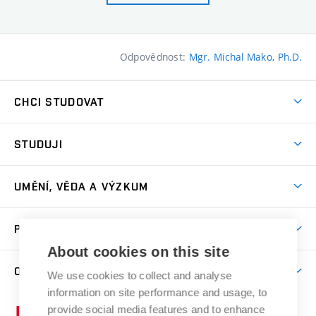
Odpovědnost:
Mgr. Michal Mako, Ph.D.
CHCI STUDOVAT
Pojďte na FaVU
STUDUJI
Nabídka ateliérů
Aktuality a výzvy
Přijímačky
UMĚNÍ, VĚDA A VÝZKUM
Studijní oddělení
Dny otevřených dveří
Centrum výzkumu
Časový plán studia
PRO VEŘEJNOST
Přípravné kurzy
Umělecká činnost
Studijní předpisy a formuláře
About cookies on this site
Studium bez bariér
Letní školy a semestrální kurzy
Publikační činnost
O FAKULTĚ
Studium a stáže v zahraničí
We use cookies to collect and analyse
Katedra teorií a dějin umění
Nakladatelská a vydavatelská činnost
Projekty
information on site performance and usage, to
Rezidenční pobyty
Aktuality
Kabinety a dílny
Research Catalogue
provide social media features and to enhance
Vysoké
Výstavy