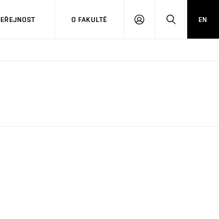
VEŘEJNOST
O FAKULTĚ
EN
PŘIHLÁSIT
HLEDAT
SE