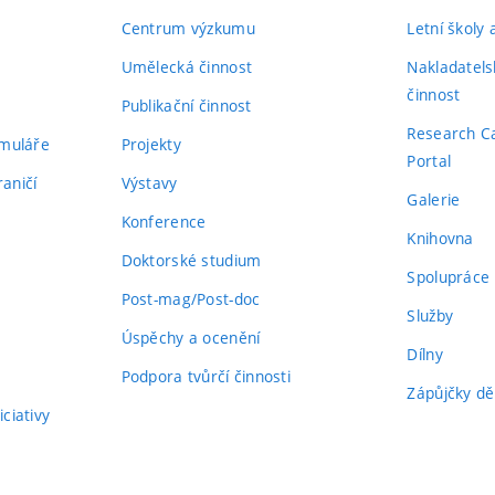
Centrum výzkumu
Letní školy
Umělecká činnost
Nakladatels
činnost
Publikační činnost
Research C
rmuláře
Projekty
Portal
aničí
Výstavy
Galerie
Konference
Knihovna
Doktorské studium
Spolupráce
Post-mag/Post-doc
Služby
Úspěchy a ocenění
Dílny
Podpora tvůrčí činnosti
Zápůjčky dě
ciativy