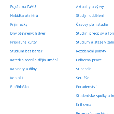
Pojďte na FaVU
Aktuality a výzvy
Nabídka ateliérů
Studijní oddělení
Přijímačky
Časový plán studia
Dny otevřených dveří
Studijní předpisy a fo
Přípravné kurzy
Studium a stáže v zahr
Studium bez bariér
Rezidenční pobyty
Katedra teorií a dějin umění
Odborná praxe
Kabinety a dílny
Stipendia
Kontakt
Soutěže
E-přihláška
Poradenství
Studentské spolky a ini
Knihovna
Rezervační systém