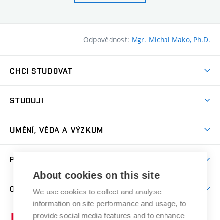
Odpovědnost:
Mgr. Michal Mako, Ph.D.
CHCI STUDOVAT
Pojďte na FaVU
STUDUJI
Nabídka ateliérů
Aktuality a výzvy
Přijímačky
UMĚNÍ, VĚDA A VÝZKUM
Studijní oddělení
Dny otevřených dveří
Centrum výzkumu
Časový plán studia
PRO VEŘEJNOST
Přípravné kurzy
Umělecká činnost
Studijní předpisy a formuláře
About cookies on this site
Studium bez bariér
Letní školy a semestrální kurzy
Publikační činnost
O FAKULTĚ
Studium a stáže v zahraničí
We use cookies to collect and analyse
Katedra teorií a dějin umění
Nakladatelská a vydavatelská činnost
Projekty
information on site performance and usage, to
Rezidenční pobyty
Aktuality
Kabinety a dílny
Research Catalogue
provide social media features and to enhance
Vysoké
Výstavy