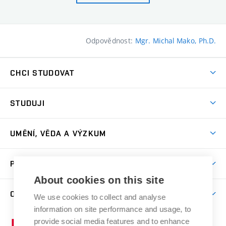
Odpovědnost:
Mgr. Michal Mako, Ph.D.
CHCI STUDOVAT
Pojďte na FaVU
STUDUJI
Nabídka ateliérů
Aktuality a výzvy
Přijímačky
UMĚNÍ, VĚDA A VÝZKUM
Studijní oddělení
Dny otevřených dveří
Centrum výzkumu
Časový plán studia
PRO VEŘEJNOST
Přípravné kurzy
Umělecká činnost
Studijní předpisy a formuláře
About cookies on this site
Studium bez bariér
Letní školy a semestrální kurzy
Publikační činnost
O FAKULTĚ
Studium a stáže v zahraničí
We use cookies to collect and analyse
Katedra teorií a dějin umění
Nakladatelská a vydavatelská činnost
Projekty
information on site performance and usage, to
Rezidenční pobyty
Aktuality
Kabinety a dílny
Research Catalogue
provide social media features and to enhance
Vysoké
Výstavy