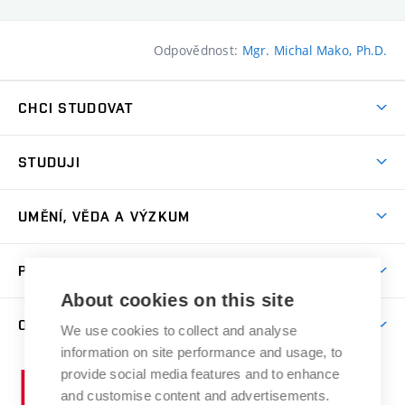
Odpovědnost:
Mgr. Michal Mako, Ph.D.
CHCI STUDOVAT
Pojďte na FaVU
STUDUJI
Nabídka ateliérů
Aktuality a výzvy
Přijímačky
UMĚNÍ, VĚDA A VÝZKUM
Studijní oddělení
Dny otevřených dveří
Centrum výzkumu
Časový plán studia
PRO VEŘEJNOST
Přípravné kurzy
Umělecká činnost
Studijní předpisy a formuláře
About cookies on this site
Studium bez bariér
Letní školy a semestrální kurzy
Publikační činnost
O FAKULTĚ
Studium a stáže v zahraničí
We use cookies to collect and analyse
Katedra teorií a dějin umění
Nakladatelská a vydavatelská činnost
Projekty
information on site performance and usage, to
Rezidenční pobyty
Aktuality
Kabinety a dílny
Research Catalogue
provide social media features and to enhance
Vysoké
Výstavy
Odborná praxe
Portal
Informační tabule
and customise content and advertisements.
Kontakt
učení