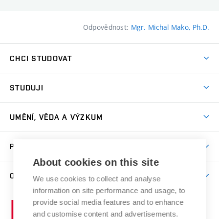
Odpovědnost:
Mgr. Michal Mako, Ph.D.
CHCI STUDOVAT
Pojďte na FaVU
STUDUJI
Nabídka ateliérů
Aktuality a výzvy
Přijímačky
UMĚNÍ, VĚDA A VÝZKUM
Studijní oddělení
Dny otevřených dveří
Centrum výzkumu
Časový plán studia
PRO VEŘEJNOST
Přípravné kurzy
Umělecká činnost
Studijní předpisy a formuláře
About cookies on this site
Studium bez bariér
Letní školy a semestrální kurzy
Publikační činnost
O FAKULTĚ
Studium a stáže v zahraničí
We use cookies to collect and analyse
Katedra teorií a dějin umění
Nakladatelská a vydavatelská činnost
Projekty
information on site performance and usage, to
Rezidenční pobyty
Aktuality
Kabinety a dílny
Research Catalogue
provide social media features and to enhance
Vysoké
Výstavy
Odborná praxe
Portal
Informační tabule
and customise content and advertisements.
Kontakt
učení