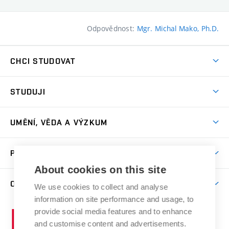
Odpovědnost:
Mgr. Michal Mako, Ph.D.
CHCI STUDOVAT
Pojďte na FaVU
STUDUJI
Nabídka ateliérů
Aktuality a výzvy
Přijímačky
UMĚNÍ, VĚDA A VÝZKUM
Studijní oddělení
Dny otevřených dveří
Centrum výzkumu
Časový plán studia
PRO VEŘEJNOST
Přípravné kurzy
Umělecká činnost
Studijní předpisy a formuláře
About cookies on this site
Studium bez bariér
Letní školy a semestrální kurzy
Publikační činnost
O FAKULTĚ
Studium a stáže v zahraničí
We use cookies to collect and analyse
Katedra teorií a dějin umění
Nakladatelská a vydavatelská činnost
Projekty
information on site performance and usage, to
Rezidenční pobyty
Aktuality
Kabinety a dílny
Research Catalogue
provide social media features and to enhance
Vysoké
Výstavy
Odborná praxe
Portal
Informační tabule
and customise content and advertisements.
Kontakt
učení