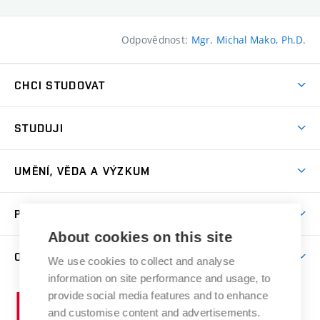
Odpovědnost:
Mgr. Michal Mako, Ph.D.
CHCI STUDOVAT
Pojďte na FaVU
STUDUJI
Nabídka ateliérů
Aktuality a výzvy
Přijímačky
UMĚNÍ, VĚDA A VÝZKUM
Studijní oddělení
Dny otevřených dveří
Centrum výzkumu
Časový plán studia
PRO VEŘEJNOST
Přípravné kurzy
Umělecká činnost
Studijní předpisy a formuláře
About cookies on this site
Studium bez bariér
Letní školy a semestrální kurzy
Publikační činnost
O FAKULTĚ
Studium a stáže v zahraničí
We use cookies to collect and analyse
Katedra teorií a dějin umění
Nakladatelská a vydavatelská činnost
Projekty
information on site performance and usage, to
Rezidenční pobyty
Aktuality
Kabinety a dílny
Research Catalogue
provide social media features and to enhance
Vysoké
Výstavy
Odborná praxe
Portal
Informační tabule
and customise content and advertisements.
Kontakt
učení