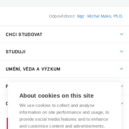
Odpovědnost:
Mgr. Michal Mako, Ph.D.
CHCI STUDOVAT
Pojďte na FaVU
STUDUJI
Nabídka ateliérů
Aktuality a výzvy
Přijímačky
UMĚNÍ, VĚDA A VÝZKUM
Studijní oddělení
Dny otevřených dveří
Centrum výzkumu
Časový plán studia
PRO VEŘEJNOST
Přípravné kurzy
Umělecká činnost
Studijní předpisy a formuláře
About cookies on this site
Studium bez bariér
Letní školy a semestrální kurzy
Publikační činnost
O FAKULTĚ
Studium a stáže v zahraničí
We use cookies to collect and analyse
Katedra teorií a dějin umění
Nakladatelská a vydavatelská činnost
Projekty
information on site performance and usage, to
Rezidenční pobyty
Aktuality
Kabinety a dílny
Research Catalogue
provide social media features and to enhance
Vysoké
Výstavy
Odborná praxe
Portal
Informační tabule
and customise content and advertisements.
Kontakt
učení