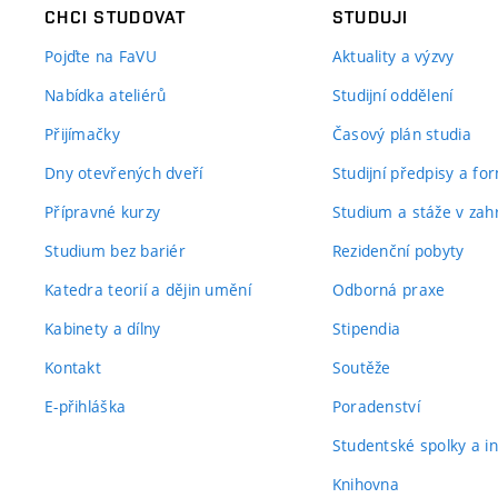
CHCI STUDOVAT
STUDUJI
Pojďte na FaVU
Aktuality a výzvy
Nabídka ateliérů
Studijní oddělení
Přijímačky
Časový plán studia
Dny otevřených dveří
Studijní předpisy a fo
Přípravné kurzy
Studium a stáže v zahr
Studium bez bariér
Rezidenční pobyty
Katedra teorií a dějin umění
Odborná praxe
Kabinety a dílny
Stipendia
Kontakt
Soutěže
E-přihláška
Poradenství
Studentské spolky a ini
Knihovna