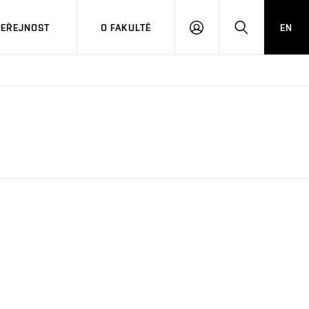
VEŘEJNOST
O FAKULTĚ
EN
PŘIHLÁSIT
HLEDAT
SE