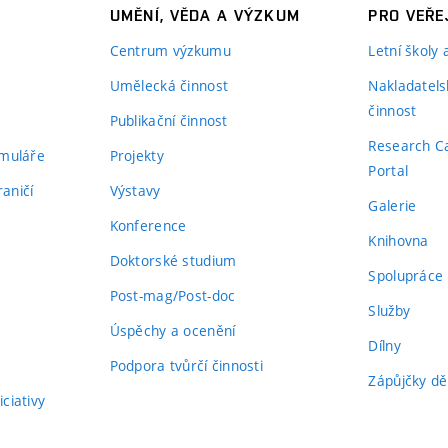
UMĚNÍ, VĚDA A VÝZKUM
PRO VEŘE
Centrum výzkumu
Letní školy
Umělecká činnost
Nakladatels
činnost
Publikační činnost
Research C
rmuláře
Projekty
Portal
aničí
Výstavy
Galerie
Konference
Knihovna
Doktorské studium
Spolupráce
Post-mag/Post-doc
Služby
Úspěchy a ocenění
Dílny
Podpora tvůrčí činnosti
Zápůjčky dě
ciativy