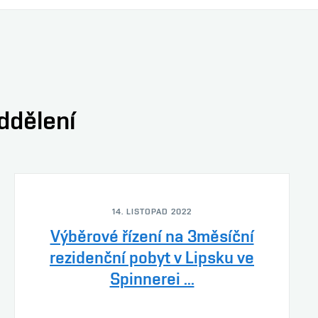
oddělení
14. LISTOPAD 2022
Výběrové řízení na 3měsíční
rezidenční pobyt v Lipsku ve
Spinnerei ...