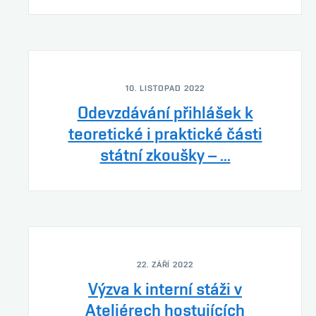
10. LISTOPAD 2022
Odevzdávání přihlášek k
teoretické i praktické části
státní zkoušky – ...
22. ZÁŘÍ 2022
Výzva k interní stáži v
Ateliérech hostujících