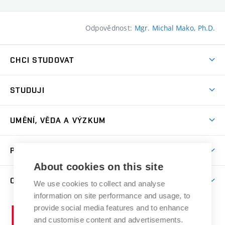
Odpovědnost:
Mgr. Michal Mako, Ph.D.
CHCI STUDOVAT
Pojďte na FaVU
STUDUJI
Nabídka ateliérů
Aktuality a výzvy
Přijímačky
UMĚNÍ, VĚDA A VÝZKUM
Studijní oddělení
Dny otevřených dveří
Centrum výzkumu
Časový plán studia
PRO VEŘEJNOST
Přípravné kurzy
Umělecká činnost
Studijní předpisy a formuláře
About cookies on this site
Studium bez bariér
Letní školy a semestrální kurzy
Publikační činnost
O FAKULTĚ
Studium a stáže v zahraničí
We use cookies to collect and analyse
Katedra teorií a dějin umění
Nakladatelská a vydavatelská činnost
Projekty
information on site performance and usage, to
Rezidenční pobyty
Aktuality
Kabinety a dílny
Research Catalogue
provide social media features and to enhance
Vysoké
Výstavy
Odborná praxe
Portal
Informační tabule
and customise content and advertisements.
Kontakt
učení