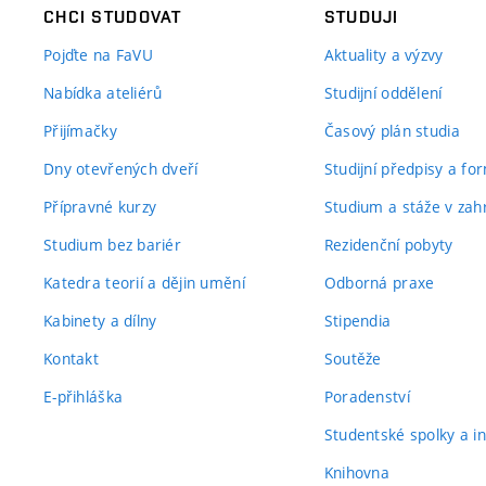
CHCI STUDOVAT
STUDUJI
Pojďte na FaVU
Aktuality a výzvy
Nabídka ateliérů
Studijní oddělení
Přijímačky
Časový plán studia
Dny otevřených dveří
Studijní předpisy a fo
Přípravné kurzy
Studium a stáže v zahr
Studium bez bariér
Rezidenční pobyty
Katedra teorií a dějin umění
Odborná praxe
Kabinety a dílny
Stipendia
Kontakt
Soutěže
E-přihláška
Poradenství
Studentské spolky a ini
Knihovna