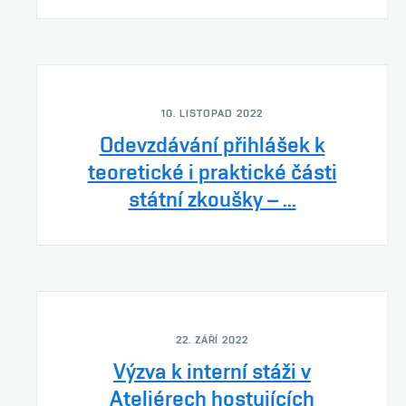
10. LISTOPAD 2022
Odevzdávání přihlášek k
teoretické i praktické části
státní zkoušky – ...
22. ZÁŘÍ 2022
Výzva k interní stáži v
Ateliérech hostujících