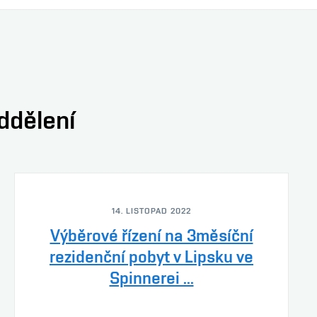
oddělení
14. LISTOPAD 2022
Výběrové řízení na 3měsíční
rezidenční pobyt v Lipsku ve
Spinnerei ...