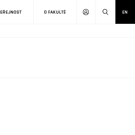
VEŘEJNOST
O FAKULTĚ
EN
PŘIHLÁSIT
HLEDAT
SE