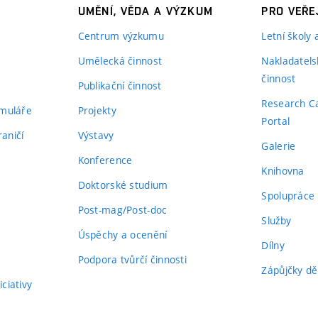
UMĚNÍ, VĚDA A VÝZKUM
PRO VEŘE
Centrum výzkumu
Letní školy
Umělecká činnost
Nakladatels
činnost
Publikační činnost
Research C
rmuláře
Projekty
Portal
aničí
Výstavy
Galerie
Konference
Knihovna
Doktorské studium
Spolupráce
Post-mag/Post-doc
Služby
Úspěchy a ocenění
Dílny
Podpora tvůrčí činnosti
Zápůjčky dě
ciativy