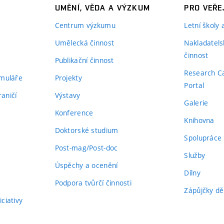
UMĚNÍ, VĚDA A VÝZKUM
PRO VEŘE
Centrum výzkumu
Letní školy
Umělecká činnost
Nakladatels
činnost
Publikační činnost
Research C
rmuláře
Projekty
Portal
aničí
Výstavy
Galerie
Konference
Knihovna
Doktorské studium
Spolupráce
Post-mag/Post-doc
Služby
Úspěchy a ocenění
Dílny
Podpora tvůrčí činnosti
Zápůjčky dě
ciativy