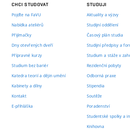
CHCI STUDOVAT
STUDUJI
Pojďte na FaVU
Aktuality a výzvy
Nabídka ateliérů
Studijní oddělení
Přijímačky
Časový plán studia
Dny otevřených dveří
Studijní předpisy a fo
Přípravné kurzy
Studium a stáže v zahr
Studium bez bariér
Rezidenční pobyty
Katedra teorií a dějin umění
Odborná praxe
Kabinety a dílny
Stipendia
Kontakt
Soutěže
E-přihláška
Poradenství
Studentské spolky a ini
Knihovna