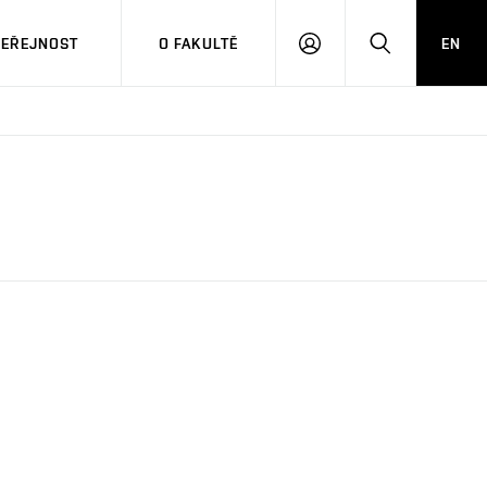
VEŘEJNOST
O FAKULTĚ
EN
PŘIHLÁSIT
HLEDAT
SE