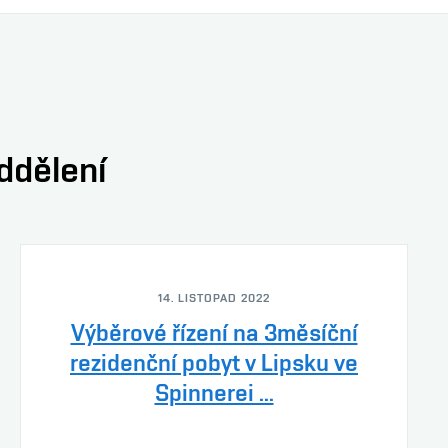
oddělení
14. LISTOPAD 2022
Výběrové řízení na 3měsíční
rezidenční pobyt v Lipsku ve
Spinnerei ...