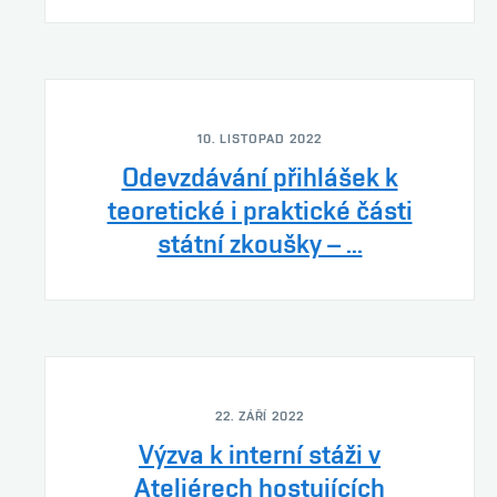
10. LISTOPAD 2022
Odevzdávání přihlášek k
teoretické i praktické části
státní zkoušky – ...
22. ZÁŘÍ 2022
Výzva k interní stáži v
Ateliérech hostujících