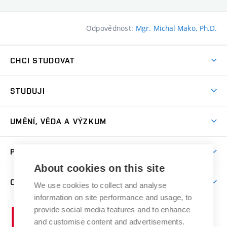
Odpovědnost:
Mgr. Michal Mako, Ph.D.
CHCI STUDOVAT
Pojďte na FaVU
STUDUJI
Nabídka ateliérů
Aktuality a výzvy
Přijímačky
UMĚNÍ, VĚDA A VÝZKUM
Studijní oddělení
Dny otevřených dveří
Centrum výzkumu
Časový plán studia
PRO VEŘEJNOST
Přípravné kurzy
Umělecká činnost
Studijní předpisy a formuláře
About cookies on this site
Studium bez bariér
Letní školy a semestrální kurzy
Publikační činnost
O FAKULTĚ
Studium a stáže v zahraničí
We use cookies to collect and analyse
Katedra teorií a dějin umění
Nakladatelská a vydavatelská činnost
Projekty
information on site performance and usage, to
Rezidenční pobyty
Aktuality
Kabinety a dílny
Research Catalogue
provide social media features and to enhance
Vysoké
Výstavy
Odborná praxe
Portal
Informační tabule
and customise content and advertisements.
Kontakt
učení