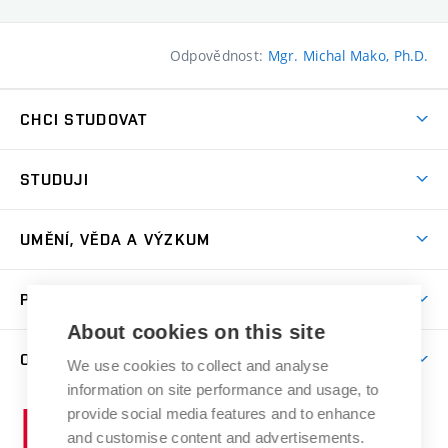
Odpovědnost:
Mgr. Michal Mako, Ph.D.
CHCI STUDOVAT
Pojďte na FaVU
STUDUJI
Nabídka ateliérů
Aktuality a výzvy
Přijímačky
UMĚNÍ, VĚDA A VÝZKUM
Studijní oddělení
Dny otevřených dveří
Centrum výzkumu
Časový plán studia
PRO VEŘEJNOST
Přípravné kurzy
Umělecká činnost
Studijní předpisy a formuláře
About cookies on this site
Studium bez bariér
Letní školy a semestrální kurzy
Publikační činnost
O FAKULTĚ
Studium a stáže v zahraničí
We use cookies to collect and analyse
Katedra teorií a dějin umění
Nakladatelská a vydavatelská činnost
Projekty
information on site performance and usage, to
Rezidenční pobyty
Aktuality
Kabinety a dílny
Research Catalogue
provide social media features and to enhance
Vysoké
Výstavy
Odborná praxe
Portal
Informační tabule
and customise content and advertisements.
Kontakt
učení