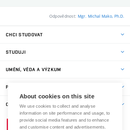
Odpovědnost:
Mgr. Michal Mako, Ph.D.
CHCI STUDOVAT
Pojďte na FaVU
STUDUJI
Nabídka ateliérů
Aktuality a výzvy
Přijímačky
UMĚNÍ, VĚDA A VÝZKUM
Studijní oddělení
Dny otevřených dveří
Centrum výzkumu
Časový plán studia
PRO VEŘEJNOST
Přípravné kurzy
Umělecká činnost
Studijní předpisy a formuláře
About cookies on this site
Studium bez bariér
Letní školy a semestrální kurzy
Publikační činnost
O FAKULTĚ
Studium a stáže v zahraničí
We use cookies to collect and analyse
Katedra teorií a dějin umění
Nakladatelská a vydavatelská činnost
Projekty
information on site performance and usage, to
Rezidenční pobyty
Aktuality
Kabinety a dílny
Research Catalogue
provide social media features and to enhance
Vysoké
Výstavy
Odborná praxe
Portal
Informační tabule
and customise content and advertisements.
Kontakt
učení