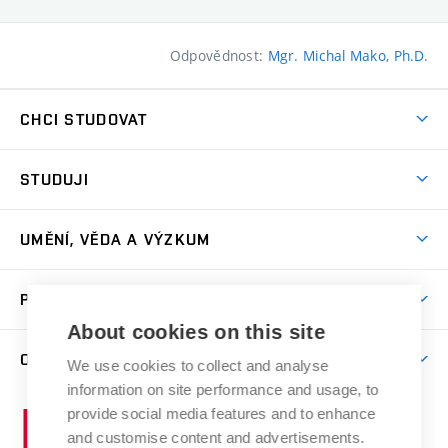
Odpovědnost:
Mgr. Michal Mako, Ph.D.
CHCI STUDOVAT
Pojďte na FaVU
STUDUJI
Nabídka ateliérů
Aktuality a výzvy
Přijímačky
UMĚNÍ, VĚDA A VÝZKUM
Studijní oddělení
Dny otevřených dveří
Centrum výzkumu
Časový plán studia
PRO VEŘEJNOST
Přípravné kurzy
Umělecká činnost
Studijní předpisy a formuláře
About cookies on this site
Studium bez bariér
Letní školy a semestrální kurzy
Publikační činnost
O FAKULTĚ
Studium a stáže v zahraničí
We use cookies to collect and analyse
Katedra teorií a dějin umění
Nakladatelská a vydavatelská činnost
Projekty
information on site performance and usage, to
Rezidenční pobyty
Aktuality
Kabinety a dílny
Research Catalogue
provide social media features and to enhance
Vysoké
Výstavy
Odborná praxe
Portal
Informační tabule
and customise content and advertisements.
Kontakt
učení