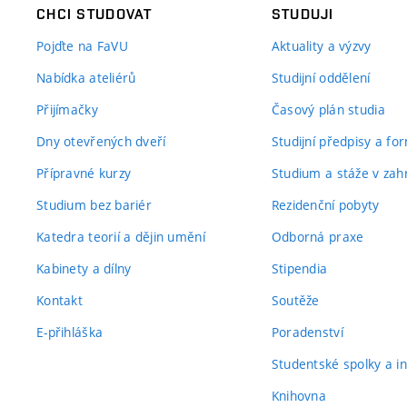
CHCI STUDOVAT
STUDUJI
Pojďte na FaVU
Aktuality a výzvy
Nabídka ateliérů
Studijní oddělení
Přijímačky
Časový plán studia
Dny otevřených dveří
Studijní předpisy a fo
Přípravné kurzy
Studium a stáže v zahr
Studium bez bariér
Rezidenční pobyty
Katedra teorií a dějin umění
Odborná praxe
Kabinety a dílny
Stipendia
Kontakt
Soutěže
E-přihláška
Poradenství
Studentské spolky a ini
Knihovna