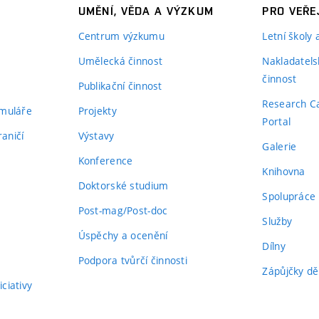
UMĚNÍ, VĚDA A VÝZKUM
PRO VEŘE
Centrum výzkumu
Letní školy
Umělecká činnost
Nakladatels
činnost
Publikační činnost
Research C
rmuláře
Projekty
Portal
aničí
Výstavy
Galerie
Konference
Knihovna
Doktorské studium
Spolupráce
Post-mag/Post-doc
Služby
Úspěchy a ocenění
Dílny
Podpora tvůrčí činnosti
Zápůjčky dě
ciativy