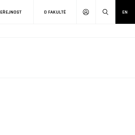
VEŘEJNOST
O FAKULTĚ
EN
PŘIHLÁSIT
HLEDAT
SE