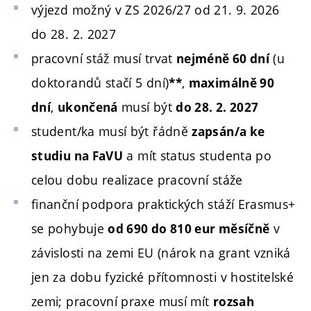
výjezd možný v ZS 2026/27 od 21. 9. 2026
do 28. 2. 2027
pracovní stáž musí trvat
(u
nejméně 60 dní
doktorandů stačí 5 dní)
,
**
maximálně 90
,
musí být
dní
ukončená
do 28. 2. 2027
student/ka musí být řádně
zapsán/a ke
a mít status studenta po
studiu na FaVU
celou dobu realizace pracovní stáže
finanční podpora praktických stáží Erasmus+
se pohybuje
v
od 690 do 810 eur měsíčně
závislosti na zemi EU (nárok na grant vzniká
jen za dobu fyzické přítomnosti v hostitelské
zemi; pracovní praxe musí mít
rozsah