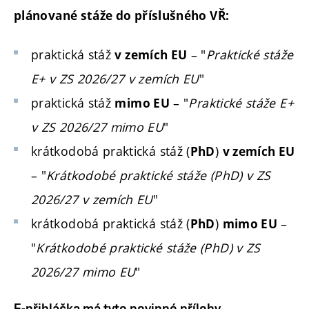
plánované stáže do příslušného VŘ:
praktická stáž
– "
Praktické stáže
v zemích EU
E+ v ZS 2026/27 v zemích EU
"
praktická stáž
– "
Praktické stáže E+
mimo EU
v ZS 2026/27 mimo EU
"
krátkodobá praktická stáž (
)
PhD
v zemích EU
– "
Krátkodobé praktické stáže (PhD) v ZS
2026/27 v zemích EU
"
krátkodobá praktická stáž (
)
–
PhD
mimo EU
"
Krátkodobé praktické stáže (PhD) v ZS
2026/27 mimo EU
"
E-přihláška má tyto povinné přílohy