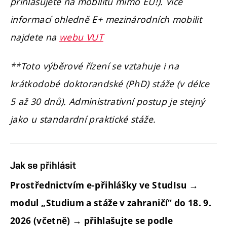
přihlašujete na mobilitu mimo EU!). Více
informací ohledně E+ mezinárodních mobilit
najdete na
webu VUT
**Toto výběrové řízení se vztahuje i na
krátkodobé doktorandské (PhD) stáže (v délce
5 až 30 dnů). Administrativní postup je stejný
jako u standardní praktické stáže.
Jak se přihlásit
Prostřednictvím e-přihlášky ve StudIsu →
modul „Studium a stáže v zahraničí“ do 18. 9.
2026 (včetně) → přihlašujte se podle