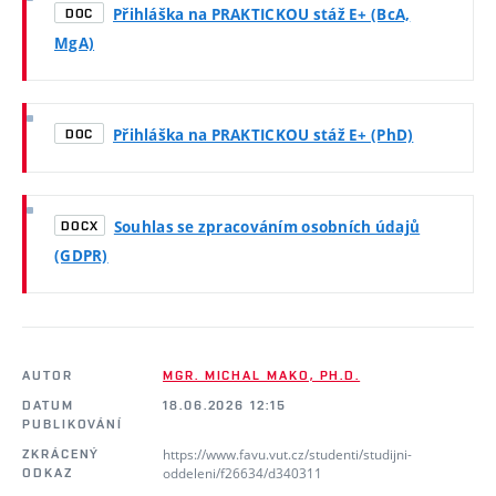
Přihláška na PRAKTICKOU stáž E+ (BcA,
DOC
MgA)
Přihláška na PRAKTICKOU stáž E+ (PhD)
DOC
Souhlas se zpracováním osobních údajů
DOCX
(GDPR)
AUTOR
MGR. MICHAL MAKO, PH.D.
DATUM
18.06.2026 12:15
PUBLIKOVÁNÍ
https://www.favu.vut.cz/studenti/studijni-
ZKRÁCENÝ
oddeleni/f26634/d340311
ODKAZ