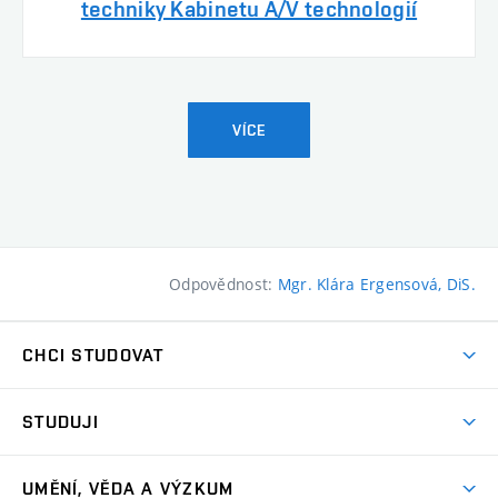
techniky Kabinetu A/V technologií
VÍCE
Odpovědnost:
Mgr. Klára Ergensová, DiS.
CHCI STUDOVAT
Pojďte na FaVU
STUDUJI
Nabídka ateliérů
Aktuality a výzvy
Přijímačky
UMĚNÍ, VĚDA A VÝZKUM