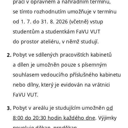
prací v opravném a náhradním termínu,
se tímto rozhodnutím umožňuje v termínu
od 1. 7. do 31. 8. 2026 (včetně) vstup
studentům a studentkám FaVU VUT
do prostor ateliéru, v němž studují.
Pobyt ve sdílených pracovištích kabinetů
a dílen je umožněn pouze s písemným
souhlasem vedoucí/ho příslušného kabinetu
nebo dílny, který je evidován na vrátnici
FaVU VUT.
Pobyt v areálu je studujícím umožněn
od
8:00 do 20:30 hodin každého dne
. Výjimky
povoluje děkan, proděkan