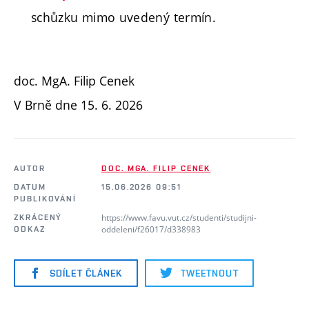
schůzku mimo uvedený termín.
doc. MgA. Filip Cenek
V Brně dne 15. 6. 2026
AUTOR
DOC. MGA. FILIP CENEK
DATUM
15.06.2026 09:51
PUBLIKOVÁNÍ
https://www.favu.vut.cz/studenti/studijni-
ZKRÁCENÝ
oddeleni/f26017/d338983
ODKAZ
SDÍLET ČLÁNEK
TWEETNOUT