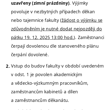
. Výjimky
uzavřeny (zimní prázdniny)
povoluje v nezbytných případech děkan
nebo tajemnice fakulty (
žádost o výjimku se
zdůvodněním je nutné dodat nejpozději do
pátku 19. 12. 2025 13:00 hod.
). Zaměstnanci
čerpají dovolenou dle stanoveného plánu
čerpání dovolené.
Vstup do budov fakulty v období uvedeném
v odst. 1 je povolen akademickým
a vědecko-výzkumným pracovníkům,
zaměstnancům kabinetů a dílen
a zaměstnancům děkanátu.