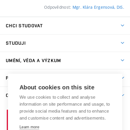
Odpovědnost:
Mgr. Klára Ergensová, DiS.
CHCI STUDOVAT
Pojďte na FaVU
STUDUJI
Nabídka ateliérů
Aktuality a výzvy
Přijímačky
UMĚNÍ, VĚDA A VÝZKUM
Studijní oddělení
Dny otevřených dveří
Centrum výzkumu
Časový plán studia
PRO VEŘEJNOST
Přípravné kurzy
Umělecká činnost
Studijní předpisy a formuláře
About cookies on this site
Studium bez bariér
Letní školy a semestrální kurzy
Publikační činnost
O FAKULTĚ
Studium a stáže v zahraničí
We use cookies to collect and analyse
Katedra teorií a dějin umění
Nakladatelská a vydavatelská činnost
Projekty
information on site performance and usage, to
Rezidenční pobyty
Aktuality
Kabinety a dílny
Research Catalogue
provide social media features and to enhance
Vysoké
Výstavy
Odborná praxe
Portal
Informační tabule
and customise content and advertisements.
Kontakt
učení
Konference
Stipendia
technické
Learn more
Galerie
Organizační struktura
E-přihláška