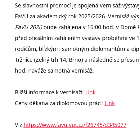
Se slavnostní promocí je spojená vernisáž výsta
FaVU za akademický rok 2025/2026. Vernisáž vý
FaVU 2026
bude zahájena v 16:00 hod. v Domě Pá
před oficiálním zahájením výstavy proběhne ve
rodičům, blízkým i samotným diplomantům a di
Tržnice (Zelný trh 14, Brno) a následně se přes
hod. naváže samotná vernisáž.
Bližší informace k vernisáži:
Link
Ceny děkana za diplomovou práci:
Link
Viz
https://www.favu.vut.cz/f26745/d345077