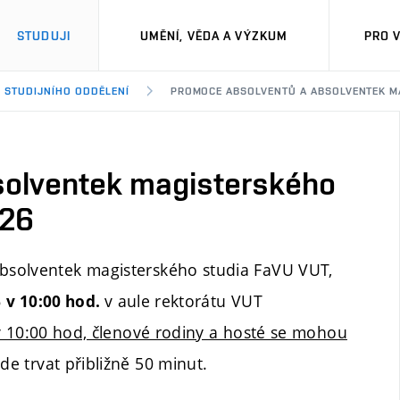
STUDUJI
UMĚNÍ, VĚDA A VÝZKUM
PRO 
Y STUDIJNÍHO ODDĚLENÍ
PROMOCE ABSOLVENTŮ A ABSOLVENTEK MA
solventek magisterského
026
bsolventek magisterského studia FaVU VUT,
v aule rektorátu VUT
6
v 10:00 hod.
v 10:00 hod, členové rodiny a hosté se mohou
 trvat přibližně 50 minut.