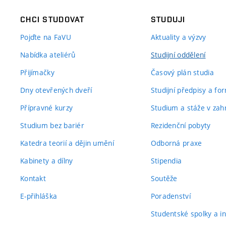
CHCI STUDOVAT
STUDUJI
Pojďte na FaVU
Aktuality a výzvy
Nabídka ateliérů
Studijní oddělení
Přijímačky
Časový plán studia
Dny otevřených dveří
Studijní předpisy a fo
Přípravné kurzy
Studium a stáže v zahr
Studium bez bariér
Rezidenční pobyty
Katedra teorií a dějin umění
Odborná praxe
Kabinety a dílny
Stipendia
Kontakt
Soutěže
E-přihláška
Poradenství
Studentské spolky a ini