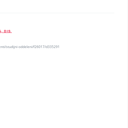
, DIS.
enti/studijni-oddeleni/f26017/d335291