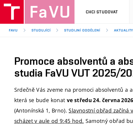
CHCI STUDOVAT
FAVU
STUDUJÍCÍ
STUDIJNÍ ODDĚLENÍ
AKTUALIT
Promoce absolventů a ab
studia FaVU VUT 2025/2
Srdečně Vás zveme na promoci absolventů a a
která se bude konat
ve středu 24. června 202
(Antonínská 1, Brno).
Slavnostní obřad začíná 
scházet v aule od 9:45 hod.
Samotný obřad bude