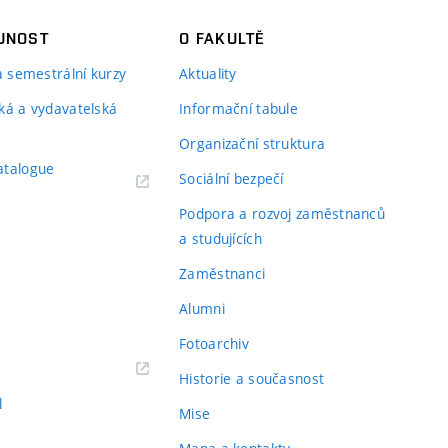
JNOST
O FAKULTĚ
 a semestrální kurzy
Aktuality
ká a vydavatelská
Informační tabule
Organizační struktura
atalogue
Sociální bezpečí
Podpora a rozvoj zaměstnanců
a studujících
Zaměstnanci
Alumni
Fotoarchiv
Historie a současnost
l
Mise