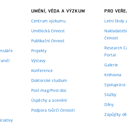
UMĚNÍ, VĚDA A VÝZKUM
PRO VEŘE
Centrum výzkumu
Letní školy
Umělecká činnost
Nakladatels
činnost
Publikační činnost
Research C
rmuláře
Projekty
Portal
aničí
Výstavy
Galerie
Konference
Knihovna
Doktorské studium
Spolupráce
Post-mag/Post-doc
Služby
Úspěchy a ocenění
Dílny
Podpora tvůrčí činnosti
Zápůjčky dě
ciativy