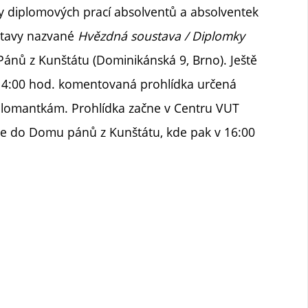
vy diplomových prací absolventů a absolventek
stavy nazvané
Hvězdná soustava / Diplomky
nů z Kunštátu (Dominikánská 9, Brno). Ještě
 14:00 hod. komentovaná prohlídka určená
plomantkám. Prohlídka začne v Centru VUT
une do Domu pánů z Kunštátu, kde pak v 16:00