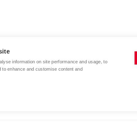
site
alyse information on site performance and usage, to
nd to enhance and customise content and
VYSOKÉ UČENÍ TECHNICKÉ V BRNĚ
FAKULTA VÝTVARNÝCH UMĚNÍ
Údolní 244/53
www.favu.vut.cz
602 00 Brno
studijni@favu.vut.cz