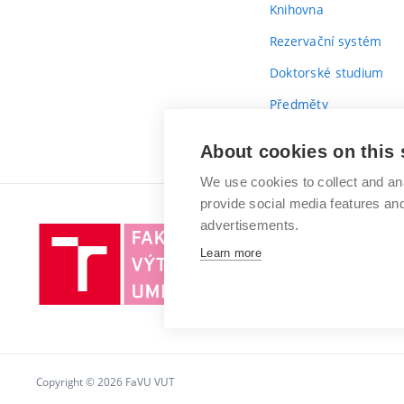
Knihovna
Rezervační systém
Doktorské studium
Předměty
Průvodce prvákem
About cookies on this 
We use cookies to collect and an
provide social media features a
advertisements.
Vysoké
Learn more
učení
technické
v
Brně
Copyright © 2026 FaVU VUT