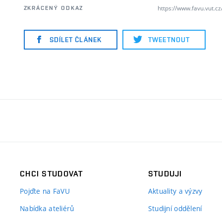
https://www.favu.vut.c
ZKRÁCENÝ ODKAZ
SDÍLET ČLÁNEK
TWEETNOUT
CHCI STUDOVAT
STUDUJI
Pojďte na FaVU
Aktuality a výzvy
Nabídka ateliérů
Studijní oddělení