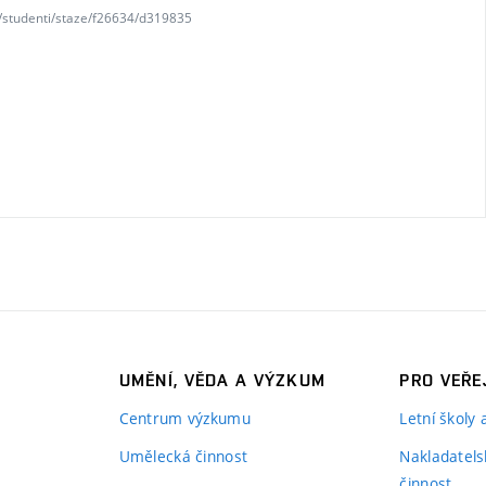
z/studenti/staze/f26634/d319835
UMĚNÍ, VĚDA A VÝZKUM
PRO VEŘE
Centrum výzkumu
Letní školy
Umělecká činnost
Nakladatels
činnost