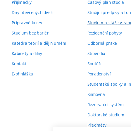
Přijímačky
Časový plán studia
Dny otevřených dveří
Studijní předpisy a fo
Přípravné kurzy
Studium a stáže v zahr
Studium bez bariér
Rezidenční pobyty
Katedra teorií a dějin umění
Odborná praxe
Kabinety a dílny
Stipendia
Kontakt
Soutěže
E-přihláška
Poradenství
Studentské spolky a ini
Knihovna
Rezervační systém
Doktorské studium
Předměty