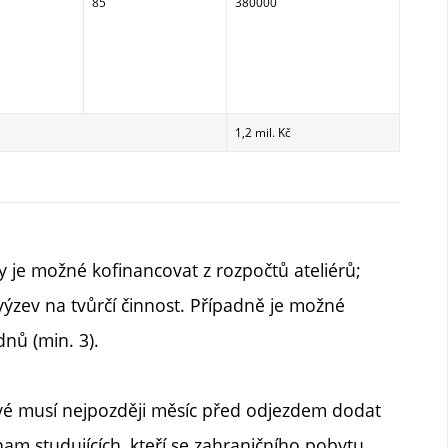
85
380000
1,2 mil. Kč
y je možné kofinancovat z rozpočtů ateliérů;
 výzev na tvůrčí činnost. Případně je možné
nů (min. 3).
vé musí nejpozději měsíc před odjezdem dodat
nam studujících, kteří se zahraničního pobytu