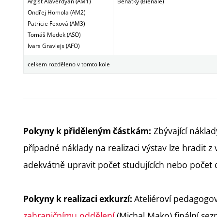
Argišt Alaverdyan (AM1)
Benátky (Bienále)
Ondřej Homola (AM2)
Patricie Fexová (AM3)
Tomáš Medek (ASO)
Ivars Gravlejs (AFO)
celkem rozděleno v tomto kole
Zbývající náklad
Pokyny k přiděleným částkám:
případné náklady na realizaci výstav lze hradit z
adekvátně upravit počet studujících nebo počet d
Ateliéroví pedagogo
Pokyny k realizaci exkurzí:
zahraničnímu oddělení
(Michal Mako) finální sez