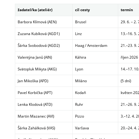
žadatel/ka (ateliér)
cíl cesty
termín
Barbora Klímová (AEN)
Brusel
29. 6. – 2.
Zuzana Kubíková (AGD1)
Linz
13.–16. 5.
Šárka Svobodová (AGD2)
Haag / Amsterdam
21.–23. 9.
Valentýna Janů (AIN)
Káhira
říjen 2026 
Svätopluk Mikyta (AKG)
Lyon
14.–17. 10
Jan Mikoška (APD)
Miláno
(5 dní)
Pavel Korbička (APT)
Kodaň
květen 202
Lenka Klodová (ATD)
Ruhr
21.–26. 9.
Martin Mazanec (AVI)
Pizzo
3.–12. 4. 
Šárka Zahálková (VAS)
Varšava
20.–24. 4.