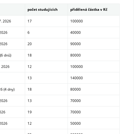
počet studujících
přidělená částka v Kč
 7. 2026
17
100000
 2026
6
40000
 2026
20
90000
(6 dnů)
18
80000
. 2026
12
100000
13
140000
6 (4 dny)
18
80000
 2026
13
70000
2026
19
70000
 2026
12
50000