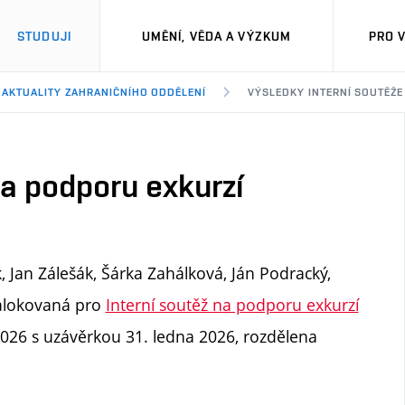
STUDUJI
UMĚNÍ, VĚDA A VÝZKUM
PRO 
AKTUALITY ZAHRANIČNÍHO ODDĚLENÍ
VÝSLEDKY INTERNÍ SOUTĚŽE
na podporu exkurzí
, Jan Zálešák, Šárka Zahálková, Ján Podracký,
 alokovaná pro
Interní soutěž na podporu exkurzí
2026 s uzávěrkou 31. ledna 2026, rozdělena