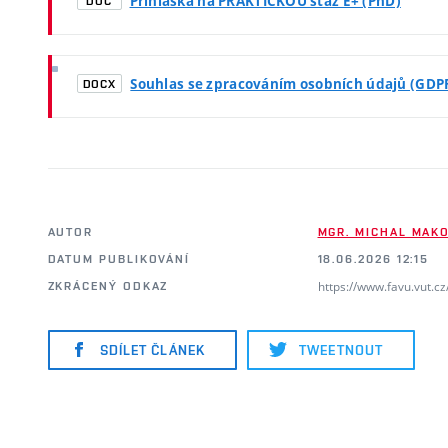
Přihláška na PRAKTICKOU stáž E+ (PhD)
DOC
Souhlas se zpracováním osobních údajů (GDP
DOCX
AUTOR
MGR. MICHAL MAKO
DATUM PUBLIKOVÁNÍ
18.06.2026 12:15
https://www.favu.vut.c
ZKRÁCENÝ ODKAZ
SDÍLET ČLÁNEK
TWEETNOUT