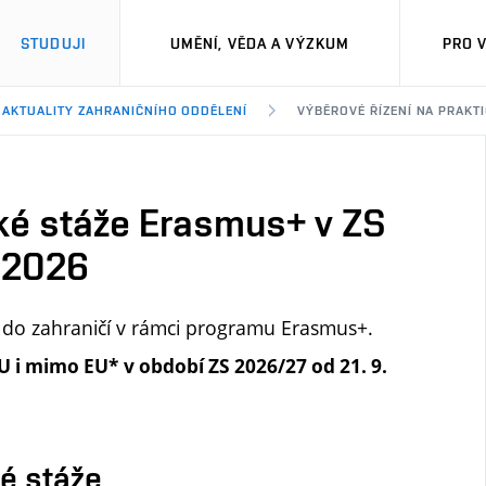
STUDUJI
UMĚNÍ, VĚDA A VÝZKUM
PRO 
AKTUALITY ZAHRANIČNÍHO ODDĚLENÍ
VÝBĚROVÉ ŘÍZENÍ NA PRAKTI
cké stáže Erasmus+ v ZS
í 2026
do zahraničí v rámci programu Erasmus+.
U i mimo EU*
v období ZS 2026/27 od 21. 9.
ké stáže