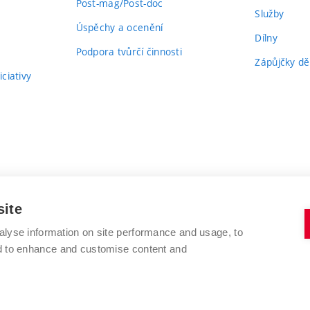
Post-mag/Post-doc
Služby
Úspěchy a ocenění
Dílny
Podpora tvůrčí činnosti
Zápůjčky dě
ciativy
site
alyse information on site performance and usage, to
nd to enhance and customise content and
VYSOKÉ UČENÍ TECHNICKÉ V BRNĚ
FAKULTA VÝTVARNÝCH UMĚNÍ
Údolní 244/53
www.favu.vut.cz