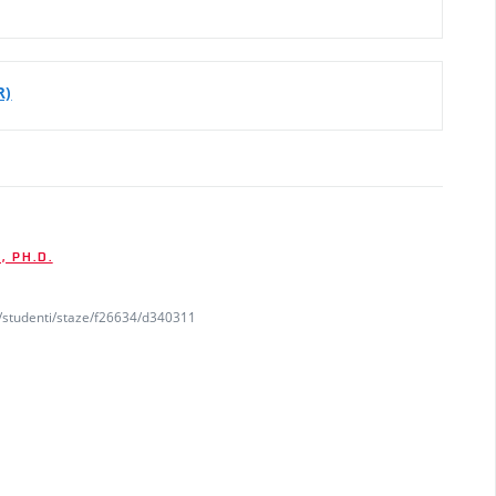
R)
, PH.D.
z/studenti/staze/f26634/d340311