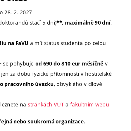
o 28. 2. 2027
doktorandů stačí 5 dní)
,
,
**
maximálně 90 dní
a mít status studenta po celou
diu na FaVU
+ se pohybuje
v
od 690 do 810 eur měsíčně
 jen za dobu fyzické přítomnosti v hostitelské
, obvyklého v cílové
ho pracovního úvazku
leznete na
stránkách VUT
a
fakultním webu
eřejná nebo soukromá organizace.