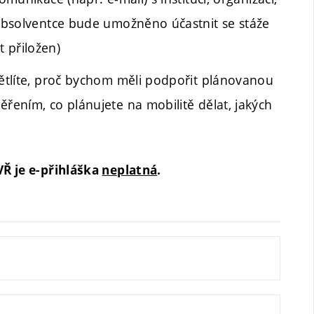
i/absolventce bude umožněno účastnit se stáže
 přiložen)
větlíte, proč bychom měli podpořit plánovanou
ěřením, co plánujete na mobilitě dělat, jakých
Ř je e-přihláška
neplatná
.