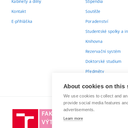
Kabinety a dílny
Stipendia
Kontakt
Soutěže
E-přihláška
Poradenství
Studentské spolky a ini
Knihovna
Rezervační systém
Doktorské studium
Předměty
Průvodce prvákem
About cookies on this 
We use cookies to collect and an
provide social media features a
advertisements.
Vysoké
Learn more
učení
technické