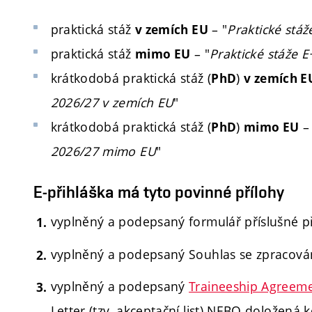
praktická stáž
– "
Praktické stá
v zemích EU
praktická stáž
– "
Praktické stáže 
mimo EU
krátkodobá praktická stáž (
)
PhD
v zemích E
2026/27 v zemích EU
"
krátkodobá praktická stáž (
)
–
PhD
mimo EU
2026/27 mimo EU
"
E-přihláška má tyto povinné přílohy
vyplněný a podepsaný formulář příslušné při
vyplněný a podepsaný Souhlas se zpracován
vyplněný a podepsaný
Traineeship Agreem
Letter (tzv. akceptační list) NEBO doložená k