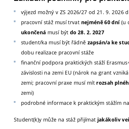
výjezd možný v ZS 2026/27 od 21. 9. 2026 d
pracovní stáž musí trvat
(u 
nejméně 60 dní
musí být
ukončená
do 28. 2. 2027
student/ka musí být řádně
zapsán/a ke stu
dobu realizace pracovní stáže
finanční podpora praktických stáží Erasmus
závislosti na zemi EU (nárok na grant vzniká
zemi; pracovní praxe musí mít
rozsah plné
zemi)
podrobné informace k praktickým stážím na
Student(k)y může na stáž přijímat
jakákoliv v