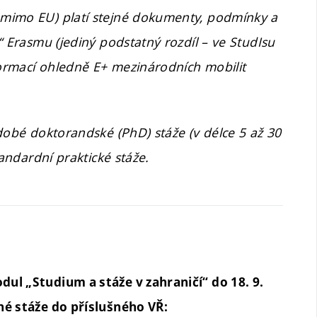
 mimo EU) platí stejné dokumenty, podmínky a
“ Erasmu (jediný podstatný rozdíl – ve StudIsu
formací ohledně E+ mezinárodních mobilit
dobé doktorandské (PhD) stáže (v délce 5 až 30
tandardní praktické stáže.
ul „Studium a stáže v zahraničí“ do 18. 9.
né stáže do příslušného VŘ: