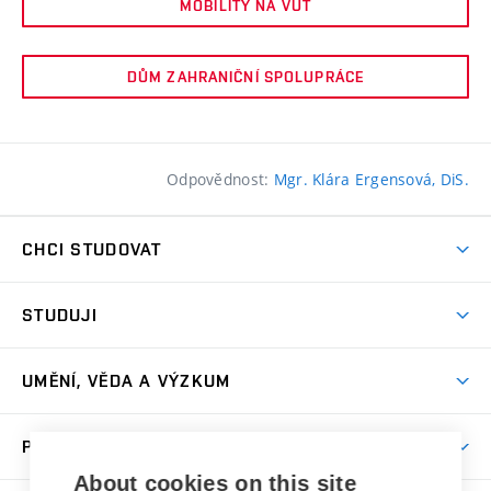
MOBILITY NA VUT
DŮM ZAHRANIČNÍ SPOLUPRÁCE
Odpovědnost:
Mgr. Klára Ergensová, DiS.
CHCI STUDOVAT
Pojďte na FaVU
STUDUJI
Nabídka ateliérů
Aktuality a výzvy
Přijímačky
UMĚNÍ, VĚDA A VÝZKUM
Studijní oddělení
Dny otevřených dveří
Centrum výzkumu
Časový plán studia
PRO VEŘEJNOST
Přípravné kurzy
Umělecká činnost
Studijní předpisy a formuláře
About cookies on this site
Studium bez bariér