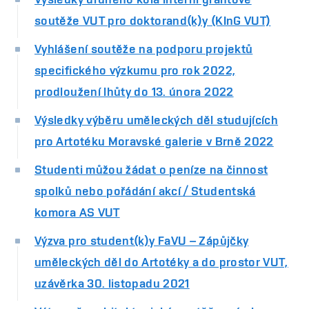
soutěže VUT pro doktorand(k)y (KInG VUT)
Vyhlášení soutěže na podporu projektů
specifického výzkumu pro rok 2022,
prodloužení lhůty do 13. února 2022
Výsledky výběru uměleckých děl studujících
pro Artotéku Moravské galerie v Brně 2022
Studenti můžou žádat o peníze na činnost
spolků nebo pořádání akcí / Studentská
komora AS VUT
Výzva pro student(k)y FaVU – Zápůjčky
uměleckých děl do Artotéky a do prostor VUT,
uzávěrka 30. listopadu 2021