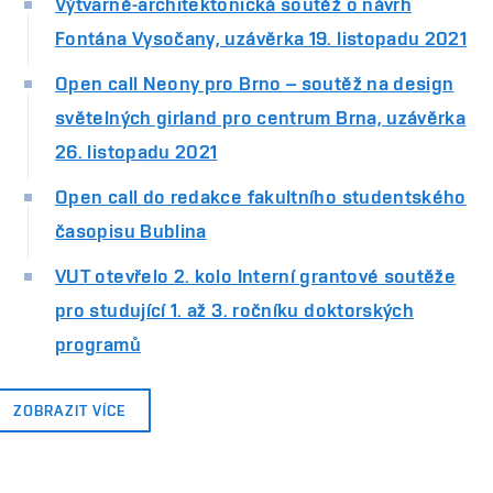
Výtvarně-architektonická soutěž o návrh
Fontána Vysočany, uzávěrka 19. listopadu 2021
Open call Neony pro Brno – soutěž na design
světelných girland pro centrum Brna, uzávěrka
26. listopadu 2021
Open call do redakce fakultního studentského
časopisu Bublina
VUT otevřelo 2. kolo Interní grantové soutěže
pro studující 1. až 3. ročníku doktorských
programů
ZOBRAZIT VÍCE