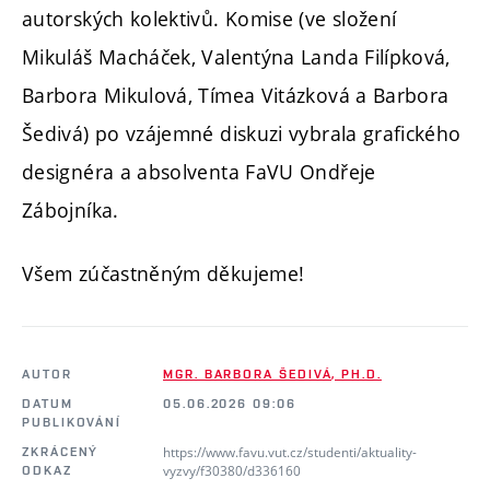
autorských kolektivů.
Komise (ve složení
Mikuláš Macháček, Valentýna Landa Filípková,
Barbora Mikulová, Tímea Vitázková a Barbora
Šedivá) po vzájemné diskuzi vybrala grafického
designéra a absolventa FaVU Ondřeje
Zábojníka.
Všem zúčastněným děkujeme!
AUTOR
MGR. BARBORA ŠEDIVÁ, PH.D.
DATUM
05.06.2026 09:06
PUBLIKOVÁNÍ
https://www.favu.vut.cz/studenti/aktuality-
ZKRÁCENÝ
vyzvy/f30380/d336160
ODKAZ