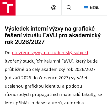
PŘIHLÁSIT
HLEDAT
MENU
SE
Výsledek interní výzvy na grafické
řešení vizuálu FaVU pro akademický
rok 2026/2027
Do
otevřené výzvy na studentský subjekt
(tvořený studujícími/alumni FaVU), který bude
průběžně po celý akademický rok 2026/2027
(od září 2026 do července 2027) vytvářet
ucelenou grafickou identitu a podobu
různorodých propagačních materiálů fakulty, se
letos přihlásilo deset autorů, autorek a