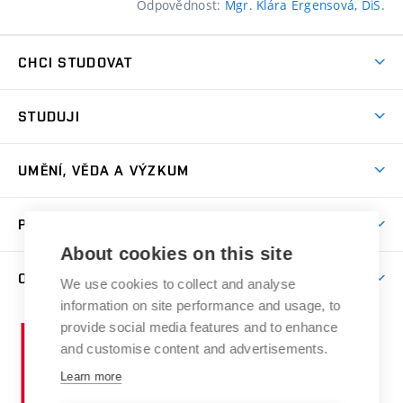
Odpovědnost:
Mgr. Klára Ergensová, DiS.
CHCI STUDOVAT
Pojďte na FaVU
STUDUJI
Nabídka ateliérů
Aktuality a výzvy
Přijímačky
UMĚNÍ, VĚDA A VÝZKUM
Studijní oddělení
Dny otevřených dveří
Centrum výzkumu
Časový plán studia
PRO VEŘEJNOST
Přípravné kurzy
Umělecká činnost
Studijní předpisy a formuláře
About cookies on this site
Studium bez bariér
Letní školy a semestrální kurzy
Publikační činnost
O FAKULTĚ
Studium a stáže v zahraničí
We use cookies to collect and analyse
Katedra teorií a dějin umění
Nakladatelská a vydavatelská činnost
Projekty
information on site performance and usage, to
Rezidenční pobyty
Aktuality
Kabinety a dílny
Research Catalogue
provide social media features and to enhance
Vysoké
Výstavy
Odborná praxe
Portal
Informační tabule
and customise content and advertisements.
Kontakt
učení
Konference
Stipendia
technické
Learn more
Galerie
Organizační struktura
E-přihláška
Doktorské studium
v