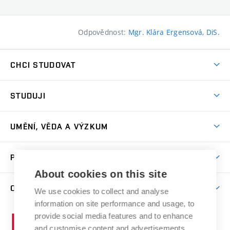
Odpovědnost:
Mgr. Klára Ergensová, DiS.
CHCI STUDOVAT
Pojďte na FaVU
STUDUJI
Nabídka ateliérů
Aktuality a výzvy
Přijímačky
UMĚNÍ, VĚDA A VÝZKUM
Studijní oddělení
Dny otevřených dveří
Centrum výzkumu
Časový plán studia
PRO VEŘEJNOST
Přípravné kurzy
Umělecká činnost
Studijní předpisy a formuláře
About cookies on this site
Studium bez bariér
Letní školy a semestrální kurzy
Publikační činnost
O FAKULTĚ
Studium a stáže v zahraničí
We use cookies to collect and analyse
Katedra teorií a dějin umění
Nakladatelská a vydavatelská činnost
Projekty
information on site performance and usage, to
Rezidenční pobyty
Aktuality
Kabinety a dílny
Research Catalogue
provide social media features and to enhance
Vysoké
Výstavy
Odborná praxe
Portal
Informační tabule
and customise content and advertisements.