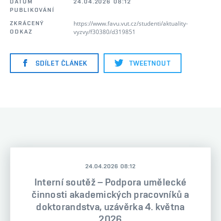
DATUM
24.04.2026 08:12
PUBLIKOVÁNÍ
https://www.favu.vut.cz/studenti/aktuality-
ZKRÁCENÝ
vyzvy/f30380/d319851
ODKAZ
SDÍLET ČLÁNEK
TWEETNOUT
24.04.2026 08:12
Interní soutěž – Podpora umělecké
činnosti akademických pracovníků a
doktorandstva, uzávěrka 4. května
2026