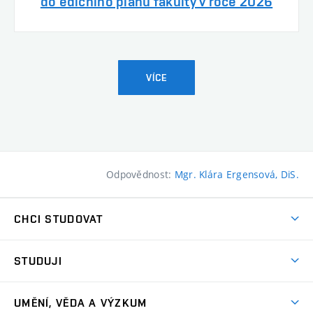
do edičního plánu fakulty v roce 2026
VÍCE
Odpovědnost:
Mgr. Klára Ergensová, DiS.
CHCI STUDOVAT
Pojďte na FaVU
STUDUJI
Nabídka ateliérů
Aktuality a výzvy
Přijímačky
UMĚNÍ, VĚDA A VÝZKUM