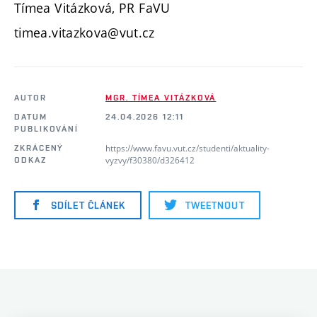
Tímea Vitázková, PR FaVU
timea.vitazkova@vut.cz
AUTOR
MGR. TÍMEA VITÁZKOVÁ
DATUM
24.04.2026 12:11
PUBLIKOVÁNÍ
https://www.favu.vut.cz/studenti/aktuality-
ZKRÁCENÝ
vyzvy/f30380/d326412
ODKAZ
SDÍLET ČLÁNEK
TWEETNOUT