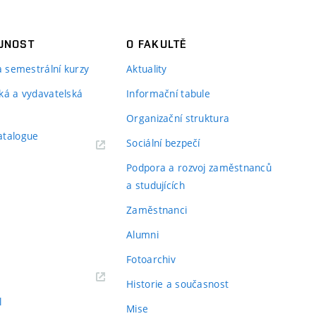
JNOST
O FAKULTĚ
 a semestrální kurzy
Aktuality
ká a vydavatelská
Informační tabule
Organizační struktura
atalogue
Sociální bezpečí
Podpora a rozvoj zaměstnanců
a studujících
Zaměstnanci
Alumni
Fotoarchiv
Historie a současnost
l
Mise