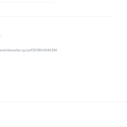
K
denti/aktuality-vyzvy/f30380/d343366