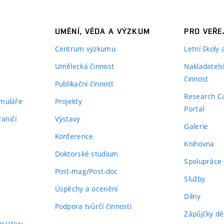
UMĚNÍ, VĚDA A VÝZKUM
PRO VEŘE
Centrum výzkumu
Letní školy
Umělecká činnost
Nakladatels
činnost
Publikační činnost
Research C
rmuláře
Projekty
Portal
aničí
Výstavy
Galerie
Konference
Knihovna
Doktorské studium
Spolupráce
Post-mag/Post-doc
Služby
Úspěchy a ocenění
Dílny
Podpora tvůrčí činnosti
Zápůjčky dě
ciativy