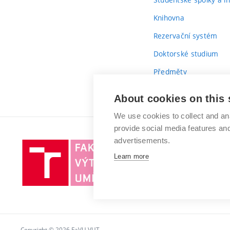
Knihovna
Rezervační systém
Doktorské studium
Předměty
Průvodce prvákem
About cookies on this 
We use cookies to collect and an
provide social media features a
advertisements.
Vysoké
Learn more
učení
technické
v
Brně
Copyright © 2026 FaVU VUT