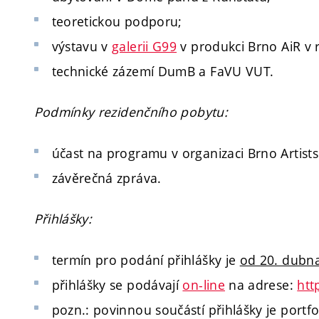
teoretickou podporu;
výstavu v
galerii G99
v produkci Brno AiR v 
technické zázemí DumB a FaVU VUT.
Podmínky rezidenčního pobytu:
účast na programu v organizaci Brno Artists
závěrečná zpráva.
Přihlášky:
termín pro podání přihlášky je
od 20. dubna
přihlášky se podávají
on-line
na adrese:
htt
pozn.: povinnou součástí přihlášky je port