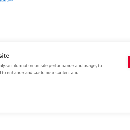
site
alyse information on site performance and usage, to
nd to enhance and customise content and
VYSOKÉ UČENÍ TECHNICKÉ V BRNĚ
FAKULTA VÝTVARNÝCH UMĚNÍ
Údolní 244/53
www.favu.vut.cz
602 00 Brno
studijni@favu.vut.cz