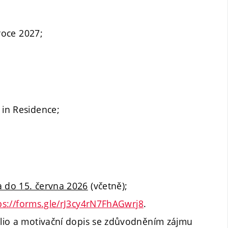
roce 2027;
 in Residence;
 do 15. června 2026
(včetně);
ps://forms.gle/rJ3cy4rN7FhAGwrj8
.
folio a motivační dopis se zdůvodněním zájmu