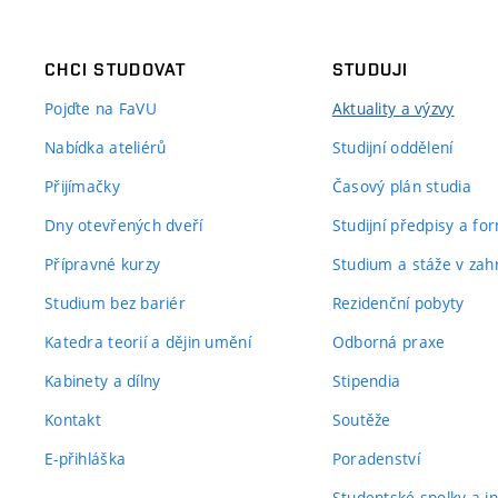
CHCI STUDOVAT
STUDUJI
Pojďte na FaVU
Aktuality a výzvy
Nabídka ateliérů
Studijní oddělení
Přijímačky
Časový plán studia
Dny otevřených dveří
Studijní předpisy a fo
Přípravné kurzy
Studium a stáže v zahr
Studium bez bariér
Rezidenční pobyty
Katedra teorií a dějin umění
Odborná praxe
Kabinety a dílny
Stipendia
Kontakt
Soutěže
E-přihláška
Poradenství
Studentské spolky a ini