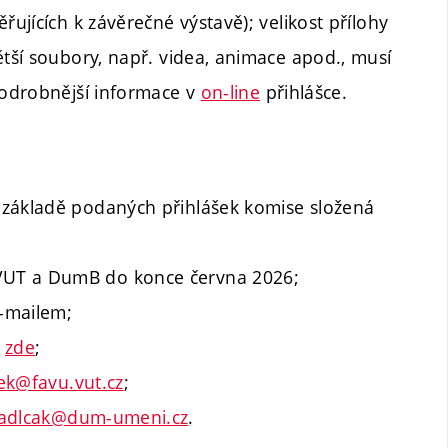
řujících k závěrečné výstavě); velikost přílohy
ětší soubory, např. videa, animace apod., musí
podrobnější informace v
on-line
přihlášce.
 základě podaných přihlášek komise složená
VUT a DumB do konce června 2026;
-mailem;
e
zde
;
ek@favu.vut.cz
;
adlcak@dum-umeni.cz
.