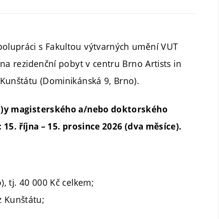
olupráci s Fakultou výtvarných umění VUT
na rezidenční pobyt v centru Brno Artists in
 Kunštátu (Dominikánská 9, Brno).
(k)y magisterského a/nebo doktorského
 15. října – 15. prosince 2026 (dva měsíce).
), tj. 40 000 Kč celkem;
z Kunštátu;