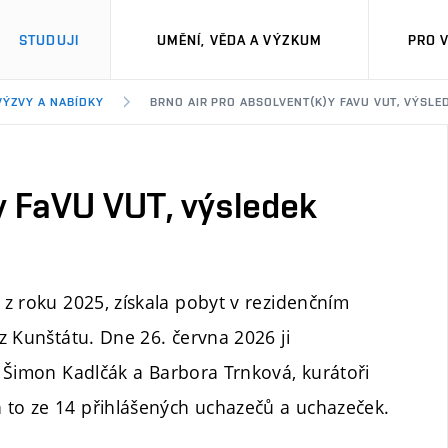
STUDUJI
UMĚNÍ, VĚDA A VÝZKUM
PRO 
VÝZVY A NABÍDKY
BRNO AIR PRO ABSOLVENT(K)Y FAVU VUT, VÝSLE
y FaVU VUT, výsledek
z roku 2025, získala pobyt v rezidenčním
z Kunštátu. Dne 26. června 2026 ji
 Šimon Kadlčák a Barbora Trnková, kurátoři
to ze 14 přihlášených uchazečů a uchazeček.