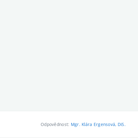
Odpovědnost:
Mgr. Klára Ergensová, DiS.