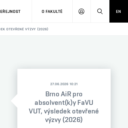
VEŘEJNOST
O FAKULTĚ
EN
PŘIHLÁSIT
HLEDAT
SE
DEK OTEVŘENÉ VÝZVY (2026)
27.06.2026 10:21
Brno AiR pro
absolvent(k)y FaVU
VUT, výsledek otevřené
výzvy (2026)