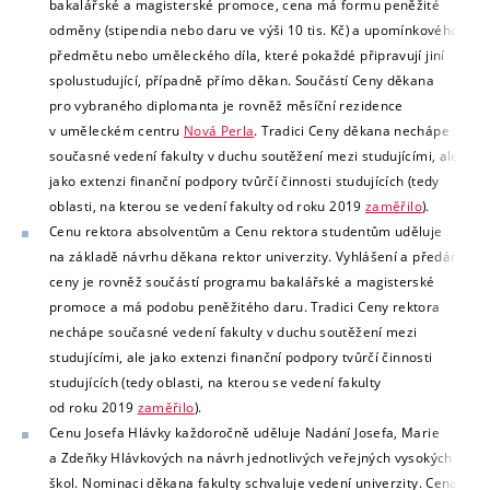
bakalářské a magisterské promoce, cena má formu peněžité
odměny (stipendia nebo daru ve výši 10 tis. Kč) a upomínkového
předmětu nebo uměleckého díla, které pokaždé připravují jiní
spolustudující, případně přímo děkan. Součástí Ceny děkana
pro vybraného diplomanta je rovněž měsíční rezidence
v uměleckém centru
Nová Perla
. T
radici Ceny děkana nechápe
současné vedení fakulty v duchu soutěžení mezi studujícími, ale
jako extenzi finanční podpory tvůrčí činnosti studujících (tedy
oblasti, na kterou se vedení fakulty od roku 2019
zaměřilo
).
Cenu rektora absolventům a
Cenu rektora
studentům uděluje
na základě návrhu děkana rektor univerzity.
Vyhlášení a předání
ceny je rovněž součástí programu bakalářské a magisterské
promoce a má podobu peněžitého daru. T
radici Ceny rektora
nechápe současné vedení fakulty v duchu soutěžení mezi
studujícími,
ale jako extenzi finanční podpory tvůrčí činnosti
studujících
(tedy oblasti, na kterou se vedení fakulty
od roku 2019
zaměřilo
).
Cenu Josefa Hlávky každoročně uděluje Nadání Josefa, Marie
a Zdeňky Hlávkových na návrh jednotlivých veřejných vysokých
škol. Nominaci děkana fakulty schvaluje vedení univerzity.
Cena