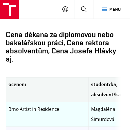
PŘIHLÁSIT
HLEDAT
MENU
SE
Cena děkana za diplomovou nebo
bakalářskou práci, Cena rektora
absolventům, Cena Josefa Hlávky
aj.
ocenění
student/ka,
absolvent/ka
Brno Artist in Residence
Magdaléna
Šimurdová