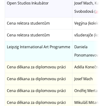
Open Studios Inkubátor
Josef Mach, Kateř
Svobodová (
ad.
)
Cena rektora studentům
Vegýna (kolektiv)
Cena rektora studentům
všuderajče (kolekt
Leipzig International Art Programme
Daniela
Ponomarevová
Cena děkana za diplomovou práci
Adéla Konečná
Cena děkana za diplomovou práci
Josef Mach
Cena děkana za diplomovou práci
Ondřej Merta
Cena děkana za diplomovou práci
Mikuláš Mitana