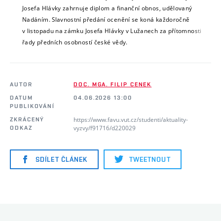
Josefa Hlávky zahrnuje diplom a finanční obnos, udělovaný
Nadáním. Slavnostní předání ocenění se koná každoročně
v listopadu na zámku Josefa Hlávky v Lužanech za přítomnosti
řady předních osobností české vědy.
AUTOR
DOC. MGA. FILIP CENEK
DATUM
04.06.2026 13:00
PUBLIKOVÁNÍ
https://www.favu.vut.cz/studenti/aktuality-
ZKRÁCENÝ
vyzvy/f91716/d220029
ODKAZ
SDÍLET ČLÁNEK
TWEETNOUT