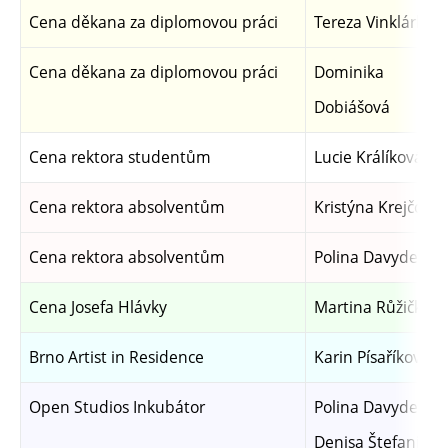
Cena děkana za diplomovou práci
Tereza Vinklárkov
Cena děkana za diplomovou práci
Dominika
Dobiášová
Cena rektora studentům
Lucie Králíková
Cena rektora absolventům
Kristýna Krejčová
Cena rektora absolventům
Polina Davydenko
Cena Josefa Hlávky
Martina Růžičková
Brno Artist in Residence
Karin Písaříková
Open Studios Inkubátor
Polina Davydenko
Denisa Štefanigov