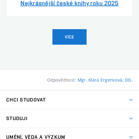
Nejkrásnější české knihy roku 2025
VÍCE
Odpovědnost:
Mgr. Klára Ergensová, DiS.
CHCI STUDOVAT
Pojďte na FaVU
STUDUJI
Nabídka ateliérů
Aktuality a výzvy
Přijímačky
UMĚNÍ, VĚDA A VÝZKUM