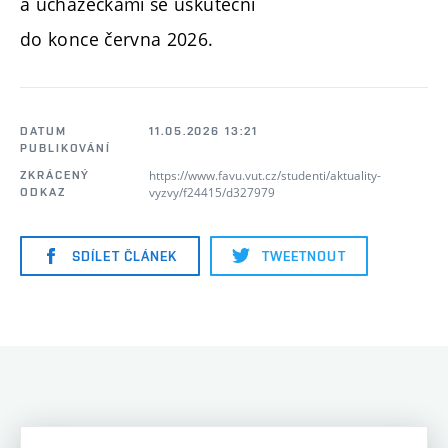
a uchazečkami se uskuteční
do konce června 2026.
DATUM
11.05.2026 13:21
PUBLIKOVÁNÍ
https://www.favu.vut.cz/studenti/aktuality-
ZKRÁCENÝ
vyzvy/f24415/d327979
ODKAZ
SDÍLET ČLÁNEK
TWEETNOUT