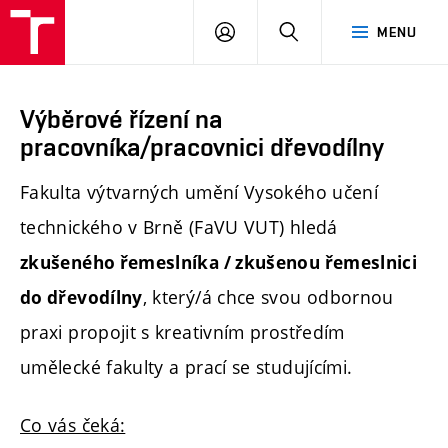
PŘIHLÁSIT
HLEDAT
MENU
SE
Výběrové řízení na
pracovníka/pracovnici dřevodílny
Fakulta výtvarných umění Vysokého učení
technického v Brně (FaVU VUT) hledá
zkušeného řemeslníka / zkušenou řemeslnici
, který/á chce svou odbornou
do dřevodílny
praxi propojit s kreativním prostředím
umělecké fakulty a prací se studujícími.
Co vás čeká: