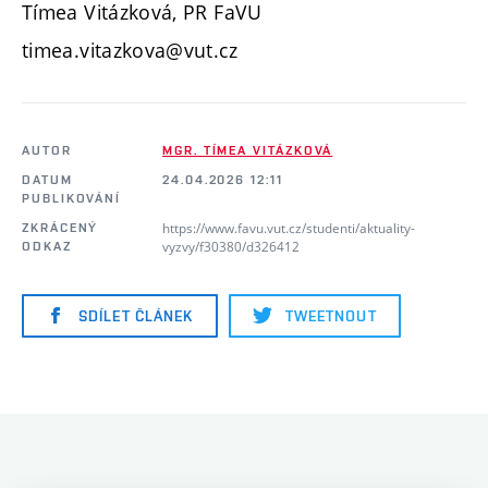
Tímea Vitázková, PR FaVU
timea.vitazkova@vut.cz
AUTOR
MGR. TÍMEA VITÁZKOVÁ
DATUM
24.04.2026 12:11
PUBLIKOVÁNÍ
https://www.favu.vut.cz/studenti/aktuality-
ZKRÁCENÝ
vyzvy/f30380/d326412
ODKAZ
SDÍLET ČLÁNEK
TWEETNOUT