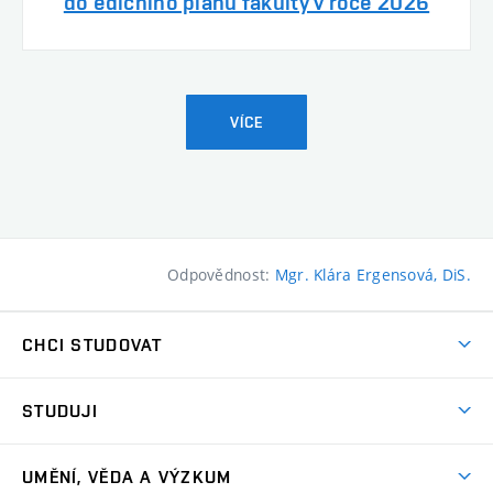
do edičního plánu fakulty v roce 2026
VÍCE
Odpovědnost:
Mgr. Klára Ergensová, DiS.
CHCI STUDOVAT
Pojďte na FaVU
STUDUJI
Nabídka ateliérů
Aktuality a výzvy
Přijímačky
UMĚNÍ, VĚDA A VÝZKUM