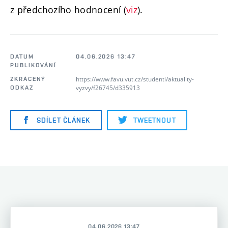
z předchozího hodnocení (
viz
).
DATUM
04.06.2026 13:47
PUBLIKOVÁNÍ
https://www.favu.vut.cz/studenti/aktuality-
ZKRÁCENÝ
vyzvy/f26745/d335913
ODKAZ
SDÍLET ČLÁNEK
TWEETNOUT
04.06.2026 13:47