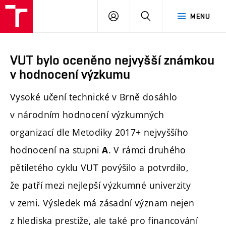
PŘIHLÁSIT
HLEDAT
MENU
SE
VUT bylo oceněno nejvyšší známkou
v hodnocení výzkumu
Vysoké učení technické v Brně dosáhlo
v národním hodnocení výzkumných
organizací dle Metodiky 2017+ nejvyššího
hodnocení na stupni
. V rámci druhého
A
pětiletého cyklu VUT povýšilo a potvrdilo,
že patří mezi nejlepší výzkumné univerzity
v zemi. Výsledek má zásadní význam nejen
z hlediska prestiže, ale také pro financování