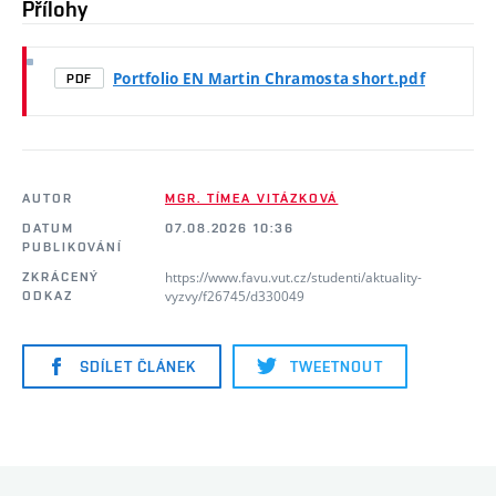
Přílohy
Portfolio EN Martin Chramosta short.pdf
PDF
AUTOR
MGR. TÍMEA VITÁZKOVÁ
DATUM
07.08.2026 10:36
PUBLIKOVÁNÍ
https://www.favu.vut.cz/studenti/aktuality-
ZKRÁCENÝ
vyzvy/f26745/d330049
ODKAZ
SDÍLET ČLÁNEK
TWEETNOUT