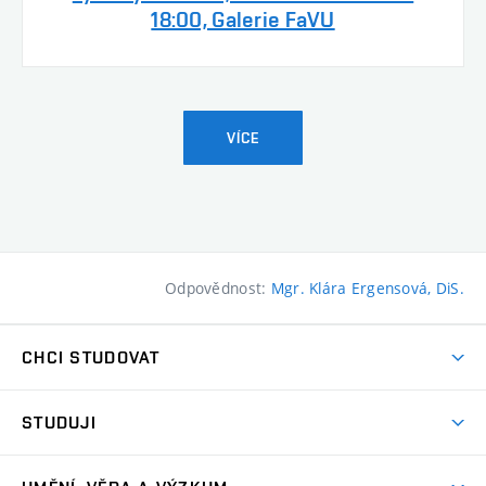
18:00, Galerie FaVU
VÍCE
Odpovědnost:
Mgr. Klára Ergensová, DiS.
CHCI STUDOVAT
Pojďte na FaVU
STUDUJI
Nabídka ateliérů
Aktuality a výzvy
Přijímačky