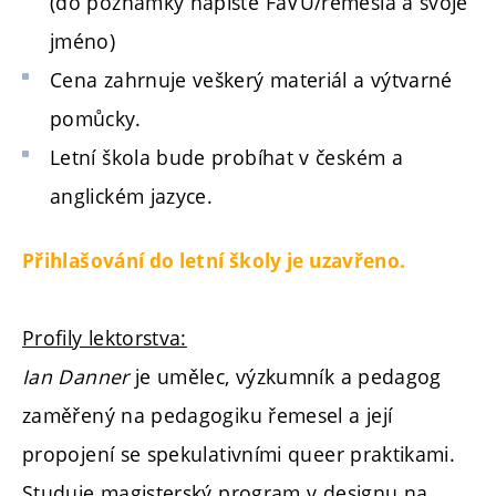
(do poznámky napište FaVU/remesla a svoje
jméno)
Cena zahrnuje veškerý materiál a výtvarné
pomůcky.
Letní škola bude probíhat v českém a
anglickém jazyce.
Přihlašování do letní školy je uzavřeno.
Profily lektorstva:
Ian Danner
je umělec, výzkumník a pedagog
zaměřený na pedagogiku řemesel a její
propojení se spekulativními queer praktikami.
Studuje magisterský program v designu na