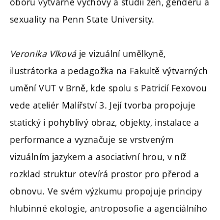
oboru výtvarné výchovy a studií žen, genderu a
sexuality na Penn State University.
Veronika Vlková
je vizuální umělkyně,
ilustrátorka a pedagožka na Fakultě výtvarných
umění VUT v Brně, kde spolu s Patricií Fexovou
vede ateliér Malířství 3. Její tvorba propojuje
statický i pohyblivý obraz, objekty, instalace a
performance a vyznačuje se vrstveným
vizuálním jazykem a asociativní hrou, v níž
rozklad struktur otevírá prostor pro přerod a
obnovu. Ve svém výzkumu propojuje principy
hlubinné ekologie, antroposofie a agenciálního