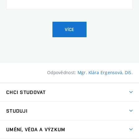
VÍCE
Odpovědnost:
Mgr. Klára Ergensová, DiS.
CHCI STUDOVAT
Pojďte na FaVU
STUDUJI
Nabídka ateliérů
Aktuality a výzvy
Přijímačky
UMĚNÍ, VĚDA A VÝZKUM
Studijní oddělení
Dny otevřených dveří