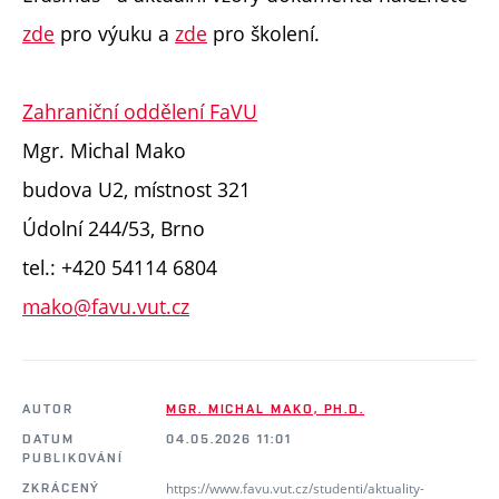
zde
pro výuku a
zde
pro školení.
Zahraniční oddělení FaVU
Mgr. Michal Mako
budova U2, místnost 321
Údolní 244/53, Brno
tel.: +420 54114 6804
mako@favu.vut.cz
AUTOR
MGR. MICHAL MAKO, PH.D.
DATUM
04.05.2026 11:01
PUBLIKOVÁNÍ
https://www.favu.vut.cz/studenti/aktuality-
ZKRÁCENÝ