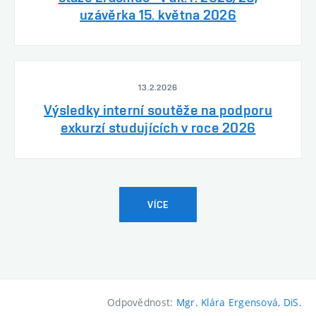
uzávěrka 15. května 2026
13.2.2026
Výsledky interní soutěže na podporu
exkurzí studujících v roce 2026
VÍCE
Odpovědnost:
Mgr. Klára Ergensová, DiS.