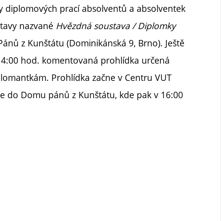
vy diplomových prací absolventů a absolventek
stavy nazvané
Hvězdná soustava / Diplomky
nů z Kunštátu (Dominikánská 9, Brno). Ještě
 14:00 hod. komentovaná prohlídka určená
plomantkám. Prohlídka začne v Centru VUT
une do Domu pánů z Kunštátu, kde pak v 16:00