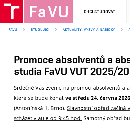
CHCI STUDOVAT
FAVU
STUDUJÍCÍ
AKTUALITY, VÝZVY A NABÍDKY
Promoce absolventů a ab
studia FaVU VUT 2025/2
Srdečně Vás zveme na promoci absolventů a a
která se bude konat
ve středu 24. června 202
(Antonínská 1, Brno).
Slavnostní obřad začíná 
scházet v aule od 9:45 hod.
Samotný obřad bude