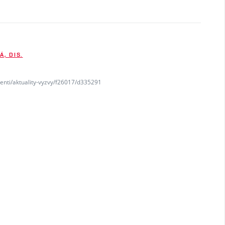
, DIS.
denti/aktuality-vyzvy/f26017/d335291