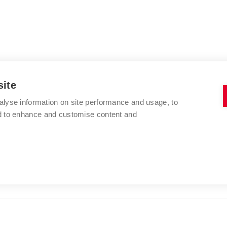
site
alyse information on site performance and usage, to
nd to enhance and customise content and
VYSOKÉ UČENÍ TECHNICKÉ V BRNĚ
FAKULTA VÝTVARNÝCH UMĚNÍ
Údolní 244/53
www.favu.vut.cz
602 00 Brno
studijni@favu.vut.cz