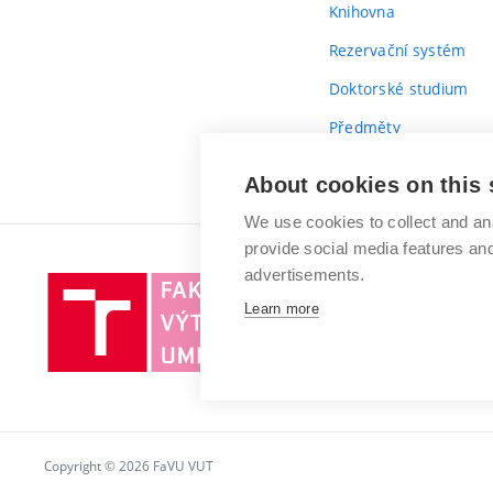
Knihovna
Rezervační systém
Doktorské studium
Předměty
Průvodce prvákem
About cookies on this 
We use cookies to collect and an
provide social media features a
advertisements.
Vysoké
Learn more
učení
technické
v
Brně
Copyright © 2026 FaVU VUT