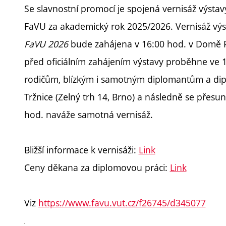
Se slavnostní promocí je spojená vernisáž výsta
FaVU za akademický rok 2025/2026. Vernisáž vý
FaVU 2026
bude zahájena v 16:00 hod. v Domě Pá
před oficiálním zahájením výstavy proběhne ve
rodičům, blízkým i samotným diplomantům a di
Tržnice (Zelný trh 14, Brno) a následně se přes
hod. naváže samotná vernisáž.
Bližší informace k vernisáži:
Link
Ceny děkana za diplomovou práci:
Link
Viz
https://www.favu.vut.cz/f26745/d345077