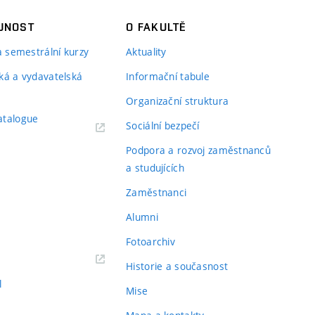
JNOST
O FAKULTĚ
 a semestrální kurzy
Aktuality
ká a vydavatelská
Informační tabule
Organizační struktura
atalogue
Sociální bezpečí
Podpora a rozvoj zaměstnanců
a studujících
Zaměstnanci
Alumni
Fotoarchiv
Historie a současnost
l
Mise