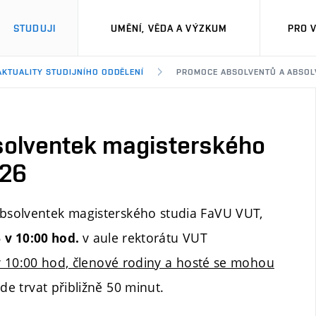
STUDUJI
UMĚNÍ, VĚDA A VÝZKUM
PRO 
AKTUALITY STUDIJNÍHO ODDĚLENÍ
PROMOCE ABSOLVENTŮ A ABSOLV
solventek magisterského
026
bsolventek magisterského studia FaVU VUT,
v aule rektorátu VUT
6
v 10:00 hod.
v 10:00 hod, členové rodiny a hosté se mohou
 trvat přibližně 50 minut.