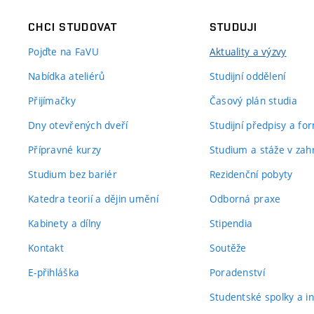
CHCI STUDOVAT
STUDUJI
Pojďte na FaVU
Aktuality a výzvy
Nabídka ateliérů
Studijní oddělení
Přijímačky
Časový plán studia
Dny otevřených dveří
Studijní předpisy a fo
Přípravné kurzy
Studium a stáže v zahr
Studium bez bariér
Rezidenční pobyty
Katedra teorií a dějin umění
Odborná praxe
Kabinety a dílny
Stipendia
Kontakt
Soutěže
E-přihláška
Poradenství
Studentské spolky a ini