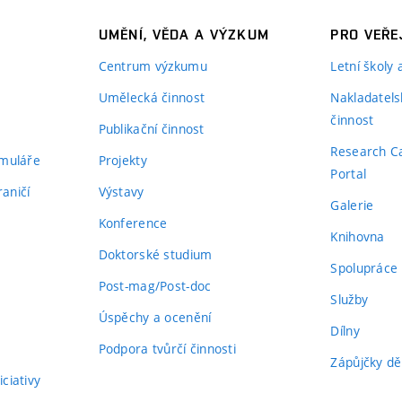
UMĚNÍ, VĚDA A VÝZKUM
PRO VEŘE
Centrum výzkumu
Letní školy
Umělecká činnost
Nakladatels
činnost
Publikační činnost
Research C
rmuláře
Projekty
Portal
aničí
Výstavy
Galerie
Konference
Knihovna
Doktorské studium
Spolupráce
Post-mag/Post-doc
Služby
Úspěchy a ocenění
Dílny
Podpora tvůrčí činnosti
Zápůjčky dě
ciativy