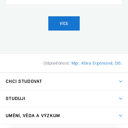
VÍCE
Odpovědnost:
Mgr. Klára Ergensová, DiS.
CHCI STUDOVAT
Pojďte na FaVU
STUDUJI
Nabídka ateliérů
Aktuality a výzvy
Přijímačky
UMĚNÍ, VĚDA A VÝZKUM
Studijní oddělení
Dny otevřených dveří
Centrum výzkumu