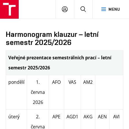
PŘIHLÁSIT
HLEDAT
MENU
SE
Harmonogram klauzur – letní
semestr 2025/2026
Veřejné prezentace semestrálních prací – letní
semestr 2025/2026
pondělí
1.
AFO
VAS
AM2
června
2026
úterý
2.
APE
AGD1
AKG
AEN
AVI
června