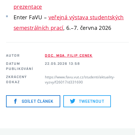
prezentace
Enter FaVU –
veřejná výstava studentských
semestrálních prací
, 6.–7. června 2026
AUTOR
DOC. MGA. FILIP CENEK
DATUM
22.05.2026 13:58
PUBLIKOVÁNÍ
https://www.favu.vut.cz/studenti/aktuality-
ZKRÁCENÝ
vyzvy/f26017/d331690
ODKAZ
SDÍLET ČLÁNEK
TWEETNOUT