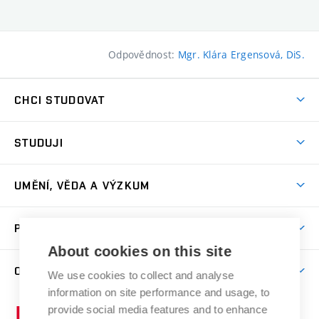
Odpovědnost:
Mgr. Klára Ergensová, DiS.
CHCI STUDOVAT
Pojďte na FaVU
STUDUJI
Nabídka ateliérů
Aktuality a výzvy
Přijímačky
UMĚNÍ, VĚDA A VÝZKUM
Studijní oddělení
Dny otevřených dveří
Centrum výzkumu
Časový plán studia
PRO VEŘEJNOST
Přípravné kurzy
Umělecká činnost
Studijní předpisy a formuláře
About cookies on this site
Studium bez bariér
Letní školy a semestrální kurzy
Publikační činnost
O FAKULTĚ
Studium a stáže v zahraničí
We use cookies to collect and analyse
Katedra teorií a dějin umění
Nakladatelská a vydavatelská činnost
Projekty
information on site performance and usage, to
Rezidenční pobyty
Aktuality
Kabinety a dílny
Research Catalogue
provide social media features and to enhance
Vysoké
Výstavy