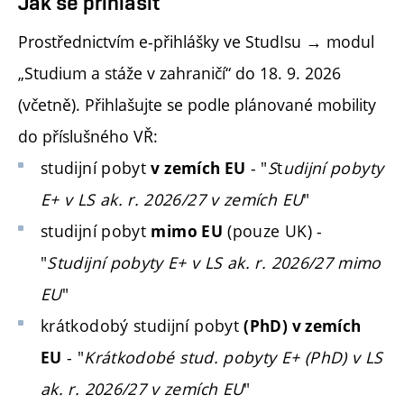
Jak se přihlásit
Prostřednictvím e-přihlášky ve StudIsu → modul
„Studium a stáže v zahraničí“ do 18. 9. 2026
(včetně). Přihlašujte se podle plánované mobility
do příslušného VŘ:
studijní pobyt
- "
S
t
udijní pobyty
v zemích EU
E+ v LS ak. r. 2026/27 v zemích EU
"
studijní pobyt
(pouze UK)
-
mimo EU
"
Studijní pobyty E+ v LS ak. r. 2026/27 mimo
EU
"
krátkodobý studijní pobyt
(PhD) v zemích
- "
Krátkodobé stud. pobyty E+ (PhD) v LS
EU
ak. r. 2026/27 v zemích EU
"