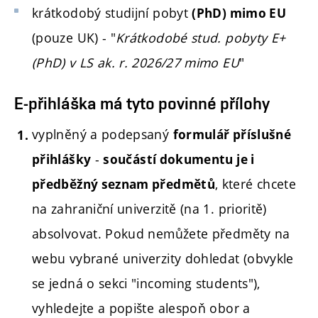
krátkodobý studijní pobyt
(PhD) mimo EU
(pouze UK) - "
Krátkodobé stud. pobyty E+
(PhD) v LS ak. r. 2026/27 mimo EU
"
E-přihláška má tyto povinné přílohy
vyplněný a podepsaný
formulář příslušné
-
přihlášky
součástí dokumentu je i
, které chcete
předběžný seznam předmětů
na zahraniční univerzitě (na 1. prioritě)
absolvovat. Pokud nemůžete předměty na
webu vybrané univerzity dohledat (obvykle
se jedná o sekci "incoming students"),
vyhledejte a popište alespoň obor a