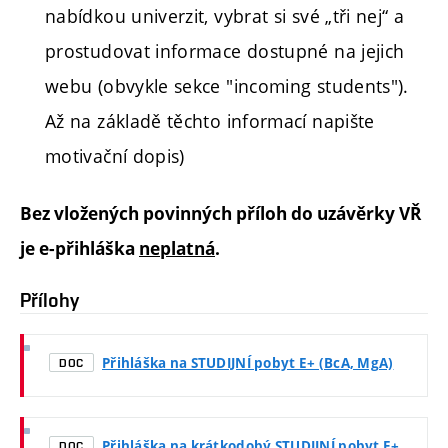
nabídkou univerzit,
vybrat si své „tři nej“ a
prostudovat informace dostupné na jejich
webu (obvykle sekce "incoming students").
Až na základě těchto informací napište
motivační dopis)
Bez vložených povinných příloh do uzávěrky VŘ
je e-přihláška
neplatná
.
Přílohy
Přihláška na STUDIJNÍ pobyt E+ (BcA, MgA)
DOC
Přihláška na krátkodobý STUDIJNÍ pobyt E+
DOC