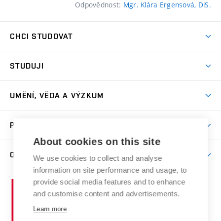
Odpovědnost:
Mgr. Klára Ergensová, DiS.
CHCI STUDOVAT
Pojďte na FaVU
STUDUJI
Nabídka ateliérů
Aktuality a výzvy
Přijímačky
UMĚNÍ, VĚDA A VÝZKUM
Studijní oddělení
Dny otevřených dveří
Centrum výzkumu
Časový plán studia
PRO VEŘEJNOST
Přípravné kurzy
Umělecká činnost
Studijní předpisy a formuláře
About cookies on this site
Studium bez bariér
Letní školy a semestrální kurzy
Publikační činnost
O FAKULTĚ
Studium a stáže v zahraničí
We use cookies to collect and analyse
Katedra teorií a dějin umění
Nakladatelská a vydavatelská činnost
Projekty
information on site performance and usage, to
Rezidenční pobyty
Aktuality
Kabinety a dílny
Research Catalogue
provide social media features and to enhance
Vysoké
Výstavy
Odborná praxe
Portal
Informační tabule
and customise content and advertisements.
Kontakt
učení
Konference
Stipendia
technické
Learn more
Galerie
Organizační struktura
E-přihláška
Doktorské studium