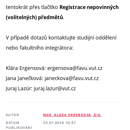
tentokrát přes tlačítko
Registrace nepovinných
.
(volitelných) předmětů
V případě dotazů kontaktujte studijní oddělení
nebo fakultního integrátora:
Klára Ergensová: ergensova@favu.vut.cz
Jana Janečková: janeckova@favu.vut.cz
Juraj Lazúr: juraj.lazur@vut.cz
AUTOR
MGR. KLÁRA ERGENSOVÁ, DIS.
DATUM
23.01.2026 10:57
PUBLIKOVÁNÍ