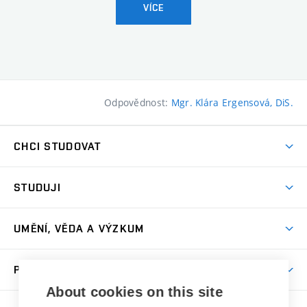
VÍCE
Odpovědnost:
Mgr. Klára Ergensová, DiS.
CHCI STUDOVAT
Pojďte na FaVU
STUDUJI
Nabídka ateliérů
Aktuality a výzvy
Přijímačky
UMĚNÍ, VĚDA A VÝZKUM
Studijní oddělení
Dny otevřených dveří
Centrum výzkumu
Časový plán studia
PRO VEŘEJNOST
Přípravné kurzy
Umělecká činnost
Studijní předpisy a formuláře
About cookies on this site
Studium bez bariér
Letní školy a semestrální kurzy
Publikační činnost