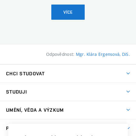
VÍCE
Odpovědnost:
Mgr. Klára Ergensová, DiS.
CHCI STUDOVAT
Pojďte na FaVU
STUDUJI
Nabídka ateliérů
Aktuality a výzvy
Přijímačky
UMĚNÍ, VĚDA A VÝZKUM
Studijní oddělení
Dny otevřených dveří
Centrum výzkumu
Časový plán studia
PRO VEŘEJNOST
Přípravné kurzy
Umělecká činnost