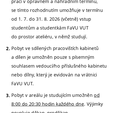
prací v opravném a náhradním termínu,
se tímto rozhodnutím umožňuje v termínu
od 1. 7. do 31. 8. 2026 (včetně) vstup
studentům a studentkám FaVU VUT
do prostor ateliéru, v němž studují.
Pobyt ve sdílených pracovištích kabinetů
a dílen je umožněn pouze s písemným
souhlasem vedoucí/ho příslušného kabinetu
nebo dílny, který je evidován na vrátnici
FaVU VUT.
Pobyt v areálu je studujícím umožněn
od
8:00 do 20:30 hodin každého dne
. Výjimky
povoluje děkan, proděkan